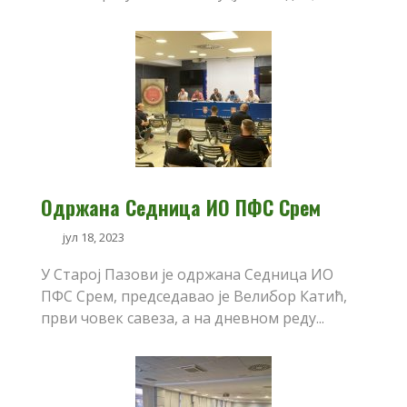
Одржана Седница ИО ПФС Срем
јул 18, 2023
У Старој Пазови је одржана Седница ИО
ПФС Срем, председавао је Велибор Катић,
први човек савеза, а на дневном реду...