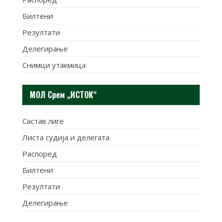
Билтени
Резултати
Делегирање
Снимци утакмица
МОЛ Срем „ИСТОК“
Састав лиге
Листа судија и делегата
Распоред
Билтени
Резултати
Делегирање