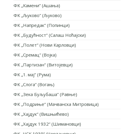
ФК „Камени“ (Ашања)
ФК „Љуково“ (Љуково)
ФК „Напредак“ (Попинци)
ФК „Будућност“ (Салаш Ноћајски)
ФК „Полет“ (Нови Карловци)
ФК „Сремац“ (Војка)
ФК „Партизан“ (Витојевци)
ФК „1. мај“ (Рума)
ФК „Слога“ (Вогањ)
ФК „Зека Буљубаша“ (Равње)
ФК „Подриње“ (Мачванска Митровица)
ФК „Хајдук“ (Вишњићево)
ФК „Хајдук 1932“ (Шимановци)
ФК „ЧСК 1939“ (Чортановци)