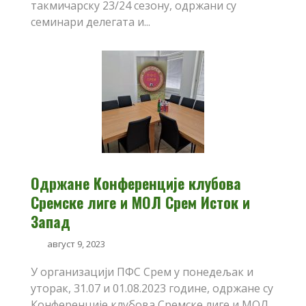
такмичарску 23/24 сезону, одржани су
семинари делегата и...
Одржане Конференције клубова
Сремске лиге и МОЛ Срем Исток и
Запад
август 9, 2023
У организацији ПФС Срем у понедељак и
уторак, 31.07 и 01.08.2023 године, одржане су
Конференције клубова Сремске лиге и МОЛ...