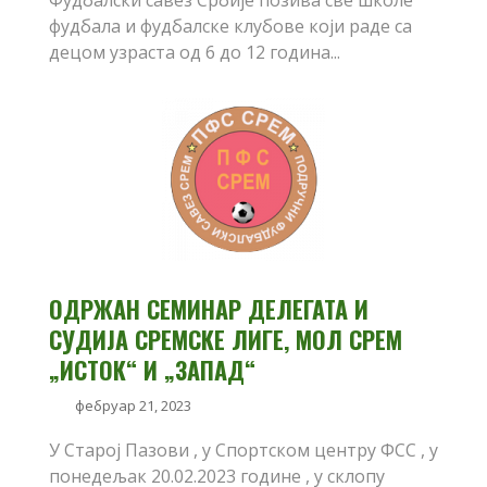
Фудбалски савез Србије позива све школе
фудбала и фудбалске клубове који раде са
децом узраста од 6 до 12 година...
ОДРЖАН СЕМИНАР ДЕЛЕГАТА И
СУДИЈА СРЕМСКЕ ЛИГЕ, МОЛ СРЕМ
„ИСТОК“ И „ЗАПАД“
фебруар 21, 2023
У Старој Пазови , у Спортском центру ФСС , у
понедељак 20.02.2023 године , у склопу