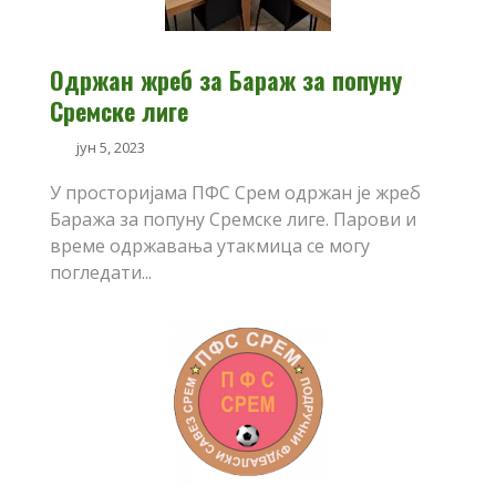
Одржан жреб за Бараж за попуну
Сремске лиге
јун 5, 2023
У просторијама ПФС Срем одржан је жреб
Баража за попуну Сремске лиге. Парови и
време одржавања утакмица се могу
погледати...