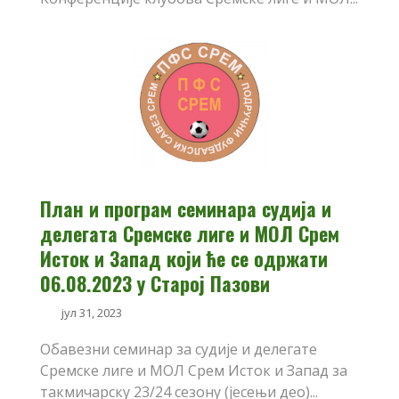
План и програм семинара судија и
делегата Сремске лиге и МОЛ Срем
Исток и Запад који ће се одржати
06.08.2023 у Старој Пазови
јул 31, 2023
Обавезни семинар за судије и делегате
Сремске лиге и МОЛ Срем Исток и Запад за
такмичарску 23/24 сезону (јесењи део)...