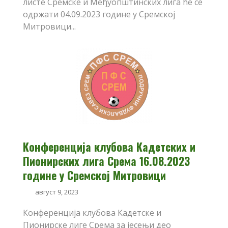
листе Сремске и Међуопштинских лига ће се
одржати 04.09.2023 године у Сремској
Митровици...
Конференција клубова Кадетских и
Пионирских лига Срема 16.08.2023
године у Сремској Митровици
август 9, 2023
Конференција клубова Кадетске и
Пионирске лиге Срема за јесењи део