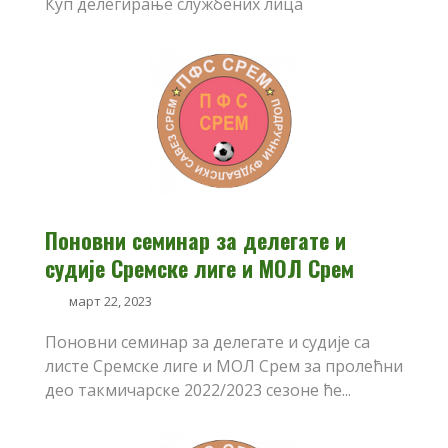
Куп делегирање службених лица
Поновни семинар за делегате и
судије Сремске лиге и МОЛ Срем
март 22, 2023
Поновни семинар за делегате и судије са
листе Сремске лиге и МОЛ Срем за пролећни
део такмичарске 2022/2023 сезоне ће...