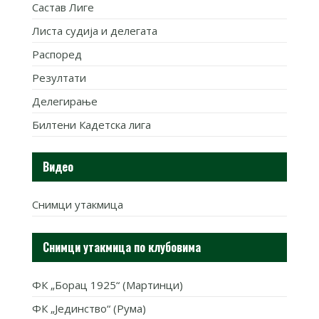
Састав Лиге
Листа судија и делегата
Распоред
Резултати
Делегирање
Билтени Кадетска лига
Видео
Снимци утакмица
Снимци утакмица по клубовима
ФК „Борац 1925“ (Мартинци)
ФК „Јединство“ (Рума)