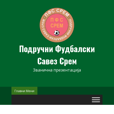
Skip
to
content
Подручни Фудбалски
Савез Срем
Званична презентација
Главни Мени