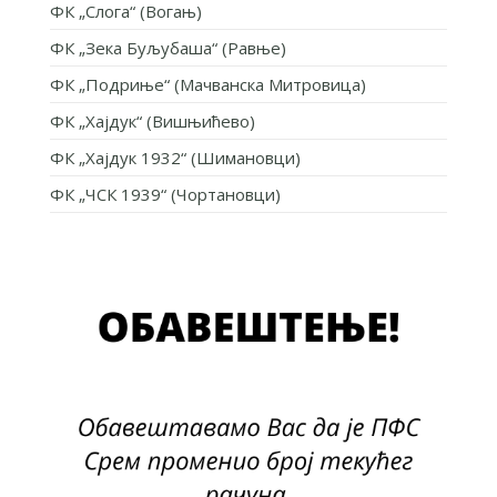
ФК „Слога“ (Вогањ)
ФК „Зека Буљубаша“ (Равње)
ФК „Подриње“ (Мачванска Митровица)
ФК „Хајдук“ (Вишњићево)
ФК „Хајдук 1932“ (Шимановци)
ФК „ЧСК 1939“ (Чортановци)