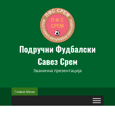
Skip
to
content
Подручни Фудбалски
Савез Срем
Званична презентација
Главни Мени