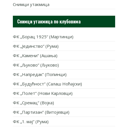
Снимци утакмица
Снимци утакмица по клубовима
ФК „Борац 1925“ (Мартинци)
ФК „Јединство“ (Рума)
ФК „Камени“ (Ашања)
ФК „Љуково“ (Љуково)
ФК „Напредак“ (Попинци)
ФК „Будућност“ (Салаш Ноћајски)
ФК „Полет“ (Нови Карловци)
ФК „Сремац“ (Војка)
ФК „Партизан“ (Витојевци)
ФК „1. мај“ (Рума)