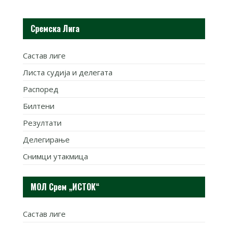
Сремска Лига
Састав лиге
Листа судија и делегата
Распоред
Билтени
Резултати
Делегирање
Снимци утакмица
МОЛ Срем „ИСТОК“
Састав лиге