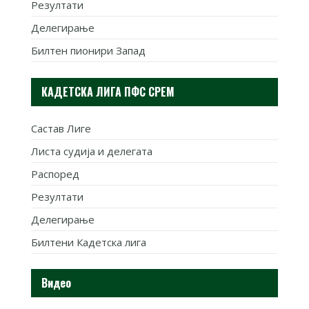
Резултати
Делегирање
Билтен пионири Запад
КАДЕТСКА ЛИГА ПФС СРЕМ
Састав Лиге
Листа судија и делегата
Распоред
Резултати
Делегирање
Билтени Кадетска лига
Видео