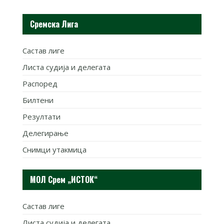
Сремска Лига
Састав лиге
Листа судија и делегата
Распоред
Билтени
Резултати
Делегирање
Снимци утакмица
МОЛ Срем „ИСТОК“
Састав лиге
Листа судија и делегата