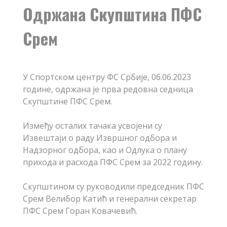
Одржана Скупштина ПФС
Срем
У Спортском центру ФС Србије, 06.06.2023
године, одржана је прва редовна седница
Скупштине ПФС Срем.
Између осталих тачака усвојени су
Извештаји о раду Извршног одбора и
Надзорног одбора, као и Одлука о плану
прихода и расхода ПФС Срем за 2022 годину.
Скупштином су руководили председник ПФС
Срем Велибор Катић и генерални секретар
ПФС Срем Горан Ковачевић.