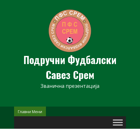
Skip
to
content
Подручни Фудбалски
Савез Срем
Званична презентација
Главни Мени