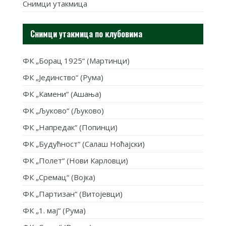
Снимци утакмица
Снимци утакмица по клубовима
ФК „Борац 1925“ (Мартинци)
ФК „Јединство“ (Рума)
ФК „Камени“ (Ашања)
ФК „Љуково“ (Љуково)
ФК „Напредак“ (Попинци)
ФК „Будућност“ (Салаш Ноћајски)
ФК „Полет“ (Нови Карловци)
ФК „Сремац“ (Војка)
ФК „Партизан“ (Витојевци)
ФК „1. мај“ (Рума)