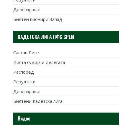
Делегирање
Билтен пионири Запад
КАДЕТСКА ЛИГА ПФС СРЕМ
Састав Лиге
Листа судија и делегата
Распоред
Резултати
Делегирање
Билтени Кадетска лига
Видео