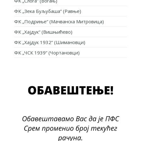
ФК „Слога“ (Вогањ)
ФК „Зека Буљубаша“ (Равње)
ФК „Подриње“ (Мачванска Митровица)
ФК „Хајдук“ (Вишњићево)
ФК „Хајдук 1932“ (Шимановци)
ФК „ЧСК 1939“ (Чортановци)