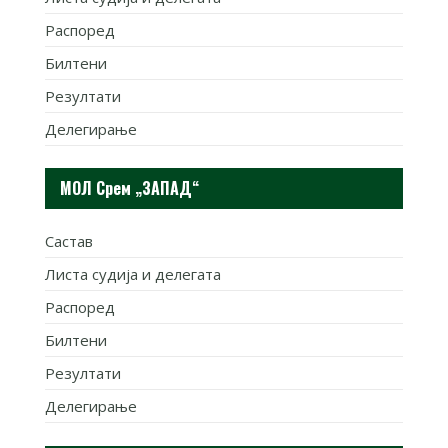
Распоред
Билтени
Резултати
Делегирање
МОЛ Срем „ЗАПАД“
Састав
Листа судија и делегата
Распоред
Билтени
Резултати
Делегирање