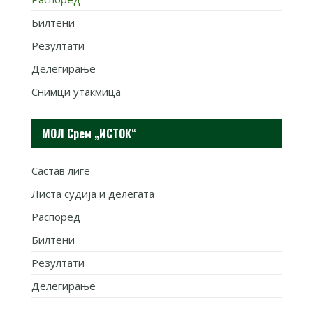
Билтени
Резултати
Делегирање
Снимци утакмица
МОЛ Срем „ИСТОК“
Састав лиге
Листа судија и делегата
Распоред
Билтени
Резултати
Делегирање