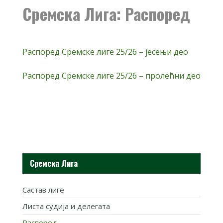
Сремска Лига: Распоред
Распоред Сремске лиге 25/26 – јесењи део
Распоред Сремске лиге 25/26 – пролећни део
Сремска Лига
Састав лиге
Листа судија и делегата
Распоред