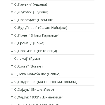
ФК „Камени“ (Ашања)
ФК „Љуково“ (Љуково)
ФК „Напредак“ (Попинци)
ФК „Будућност“ (Салаш Ноћајски)
ФК „Полет“ (Нови Карловци)
ФК „Сремац“ (Војка)
ФК „Партизан“ (Витојевци)
ФК „1. мај“ (Рума)
ФК „Слога“ (Вогањ)
ФК „Зека Буљубаша“ (Равње)
ФК „Подриње“ (Мачванска Митровица)
ФК „Хајдук“ (Вишњићево)
ФК „Хајдук 1932“ (Шимановци)
ФК „ЧСК 1939“ (Чортановци)