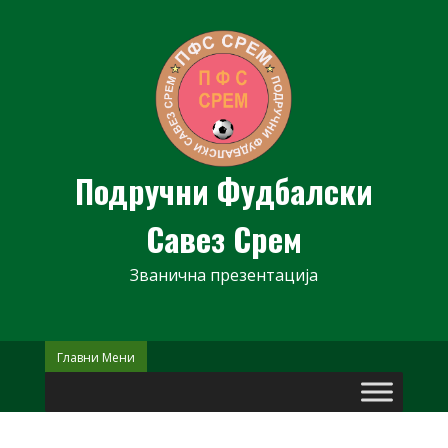
Skip
to
content
Подручни Фудбалски
Савез Срем
Званична презентација
Главни Мени