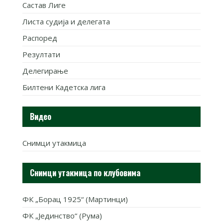
Састав Лиге
Листа судија и делегата
Распоред
Резултати
Делегирање
Билтени Кадетска лига
Видео
Снимци утакмица
Снимци утакмица по клубовима
ФК „Борац 1925“ (Мартинци)
ФК „Јединство“ (Рума)