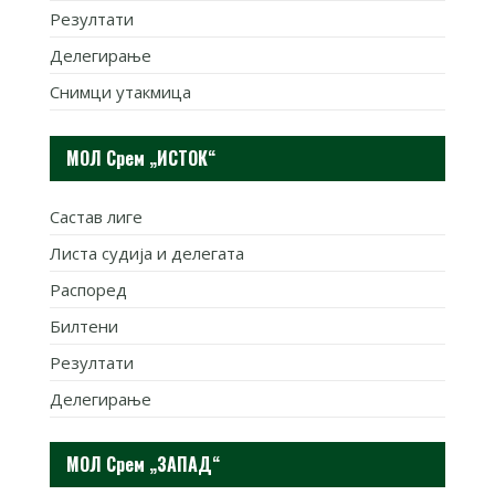
Резултати
Делегирање
Снимци утакмица
МОЛ Срем „ИСТОК“
Састав лиге
Листа судија и делегата
Распоред
Билтени
Резултати
Делегирање
МОЛ Срем „ЗАПАД“