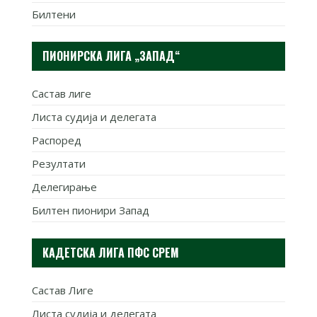
Билтени
ПИОНИРСКА ЛИГА „ЗАПАД“
Састав лиге
Листа судија и делегата
Распоред
Резултати
Делегирање
Билтен пионири Запад
КАДЕТСКА ЛИГА ПФС СРЕМ
Састав Лиге
Листа судија и делегата