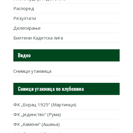
Распоред
Резултати
Делегирање
Билтени Кадетска лига
Видео
Снимци утакмица
Снимци утакмица по клубовима
ФК „Борац 1925“ (Мартинци)
ФК „Јединство“ (Рума)
ФК „Камени“ (Ашања)