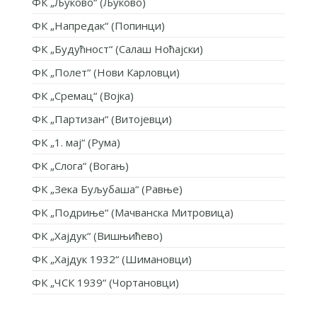
ФК „Љуково“ (Љуково)
ФК „Напредак“ (Попинци)
ФК „Будућност“ (Салаш Ноћајски)
ФК „Полет“ (Нови Карловци)
ФК „Сремац“ (Војка)
ФК „Партизан“ (Витојевци)
ФК „1. мај“ (Рума)
ФК „Слога“ (Вогањ)
ФК „Зека Буљубаша“ (Равње)
ФК „Подриње“ (Мачванска Митровица)
ФК „Хајдук“ (Вишњићево)
ФК „Хајдук 1932“ (Шимановци)
ФК „ЧСК 1939“ (Чортановци)