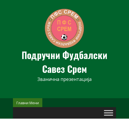
Skip
to
content
Подручни Фудбалски
Савез Срем
Званична презентација
Главни Мени