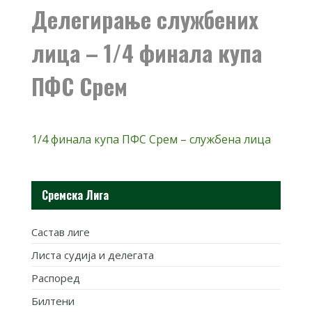
Делегирање службених
лица – 1/4 финала купа
ПФС Срем
1/4 финала купа ПФС Срем – службена лица
Сремска Лига
Састав лиге
Листа судија и делегата
Распоред
Билтени