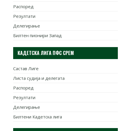
Распоред
Резултати
Делегирање
Билтен пионири Запад
КАДЕТСКА ЛИГА ПФС СРЕМ
Састав Лиге
Листа судија и делегата
Распоред
Резултати
Делегирање
Билтени Кадетска лига