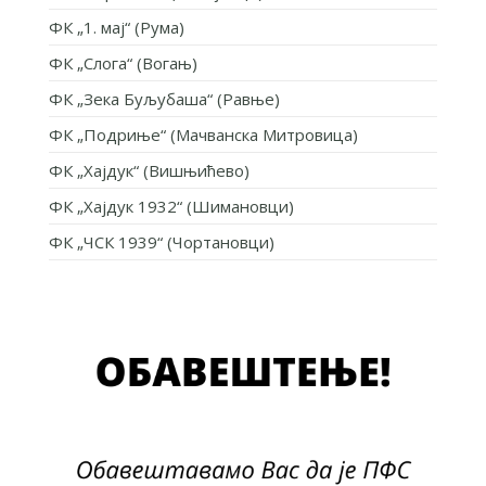
ФК „1. мај“ (Рума)
ФК „Слога“ (Вогањ)
ФК „Зека Буљубаша“ (Равње)
ФК „Подриње“ (Мачванска Митровица)
ФК „Хајдук“ (Вишњићево)
ФК „Хајдук 1932“ (Шимановци)
ФК „ЧСК 1939“ (Чортановци)