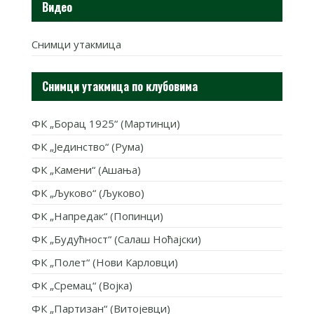
Видео
Снимци утакмица
Снимци утакмица по клубовима
ФК „Борац 1925“ (Мартинци)
ФК „Јединство“ (Рума)
ФК „Камени“ (Ашања)
ФК „Љуково“ (Љуково)
ФК „Напредак“ (Попинци)
ФК „Будућност“ (Салаш Ноћајски)
ФК „Полет“ (Нови Карловци)
ФК „Сремац“ (Војка)
ФК „Партизан“ (Витојевци)