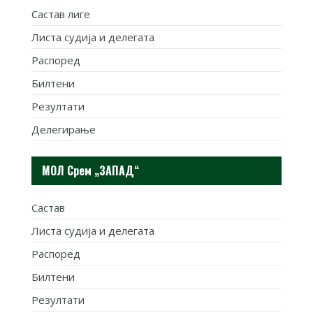
Састав лиге
Листа судија и делегата
Распоред
Билтени
Резултати
Делегирање
МОЛ Срем „ЗАПАД“
Састав
Листа судија и делегата
Распоред
Билтени
Резултати