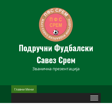
Skip
to
content
Подручни Фудбалски
Савез Срем
Званична презентација
Главни Мени