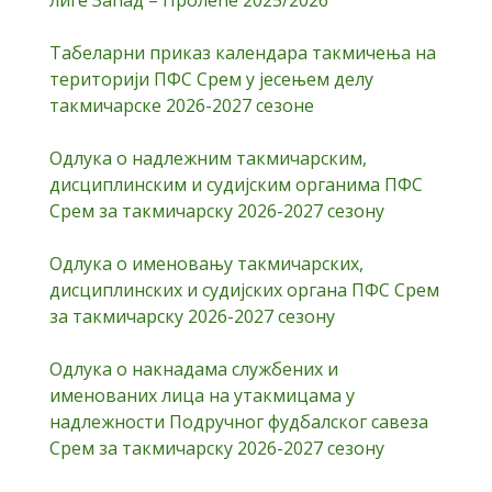
лиге Запад – Пролеће 2025/2026
Табеларни приказ календара такмичења на
територији ПФС Срем у јесењем делу
такмичарске 2026-2027 сезоне
Одлука о надлежним такмичарским,
дисциплинским и судијским органима ПФС
Срем за такмичарску 2026-2027 сезону
Одлука о именовању такмичарских,
дисциплинских и судијских органа ПФС Срем
за такмичарску 2026-2027 сезону
Одлука о накнадама службених и
именованих лица на утакмицама у
надлежности Подручног фудбалског савеза
Срем за такмичарску 2026-2027 сезону