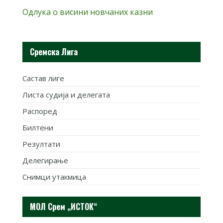
Одлука о висини новчаних казни
Сремска Лига
Састав лиге
Листа судија и делегата
Распоред
Билтени
Резултати
Делегирање
Снимци утакмица
МОЛ Срем „ИСТОК“