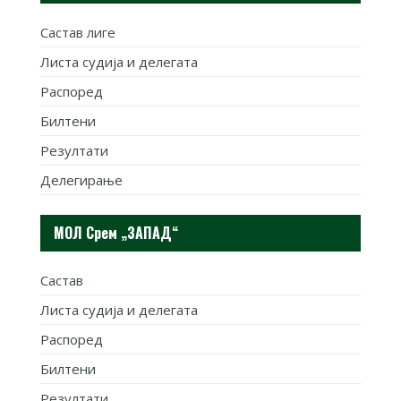
Састав лиге
Листа судија и делегата
Распоред
Билтени
Резултати
Делегирање
МОЛ Срем „ЗАПАД“
Састав
Листа судија и делегата
Распоред
Билтени
Резултати