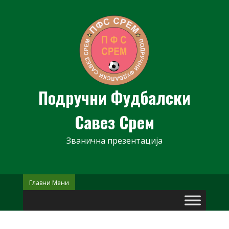
Skip
to
content
Подручни Фудбалски
Савез Срем
Званична презентација
Главни Мени