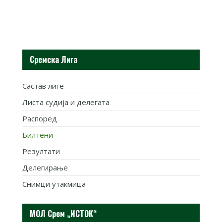
Сремска Лига
Састав лиге
Листа судија и делегата
Распоред
Билтени
Резултати
Делегирање
Снимци утакмица
МОЛ Срем „ИСТОК“