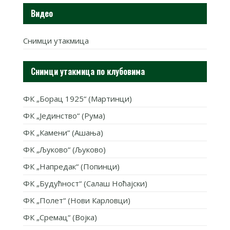
Видео
Снимци утакмица
Снимци утакмица по клубовима
ФК „Борац 1925“ (Мартинци)
ФК „Јединство“ (Рума)
ФК „Камени“ (Ашања)
ФК „Љуково“ (Љуково)
ФК „Напредак“ (Попинци)
ФК „Будућност“ (Салаш Ноћајски)
ФК „Полет“ (Нови Карловци)
ФК „Сремац“ (Војка)