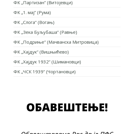
ФК „Партизан“ (Витојевци)
ФК „1. мај“ (Рума)
ФК „Слога“ (Вогањ)
ФК „Зека Буљубаша“ (Равње)
ФК „Подриње“ (Мачванска Митровица)
ФК „Хајдук“ (Вишњићево)
ФК „Хајдук 1932“ (Шимановци)
ФК „ЧСК 1939“ (Чортановци)