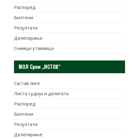
Распоред
Билтени
Резултати
Делегирање
Снимци утакмица
МОЛ Срем „ИСТОК“
Састав лиге
Листа судија и делегата
Распоред
Билтени
Резултати
Делегирање