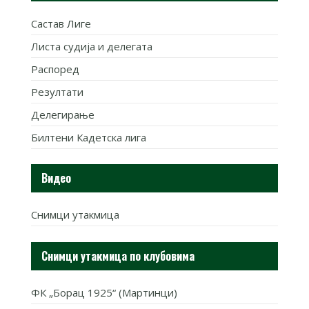
Састав Лиге
Листа судија и делегата
Распоред
Резултати
Делегирање
Билтени Кадетска лига
Видео
Снимци утакмица
Снимци утакмица по клубовима
ФК „Борац 1925“ (Мартинци)