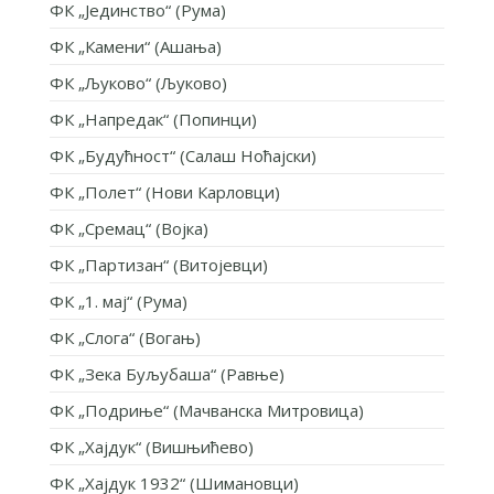
ФК „Јединство“ (Рума)
ФК „Камени“ (Ашања)
ФК „Љуково“ (Љуково)
ФК „Напредак“ (Попинци)
ФК „Будућност“ (Салаш Ноћајски)
ФК „Полет“ (Нови Карловци)
ФК „Сремац“ (Војка)
ФК „Партизан“ (Витојевци)
ФК „1. мај“ (Рума)
ФК „Слога“ (Вогањ)
ФК „Зека Буљубаша“ (Равње)
ФК „Подриње“ (Мачванска Митровица)
ФК „Хајдук“ (Вишњићево)
ФК „Хајдук 1932“ (Шимановци)