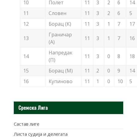
10
Полет
11
3
2
6
14
11
Словен
11
3
2
6
5
12
Борац (К)
11
3
1
7
17
Граничар
13
11
3
1
7
16
(А)
Напредак
14
11
3
0
8
18
(П)
15
Борац (М)
11
2
0
9
14
16
Купиново
11
1
0
10
5
Сремска Лига
Састав лиге
Листа судија и делегата