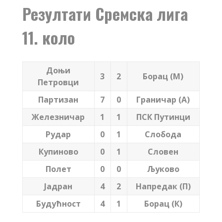
Резултати Сремска лига
11. коло
Доњи
3
2
Борац (М)
Петровци
Партизан
7
0
Граничар (А)
Железничар
1
1
ПСК Путинци
Рудар
0
1
Слобода
Купиново
0
1
Словен
Полет
0
0
Љуково
Јадран
4
2
Напредак (П)
Будућност
4
1
Борац (К)