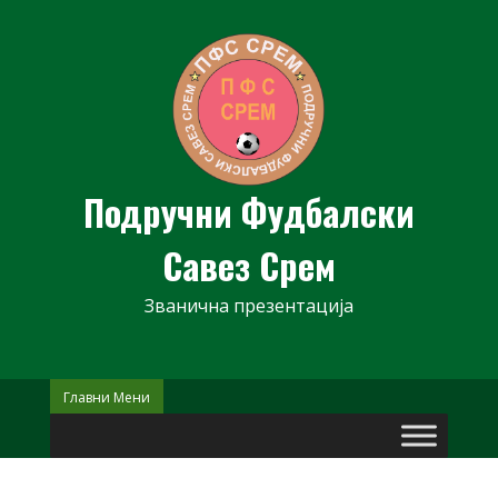
Skip
to
content
Подручни Фудбалски
Савез Срем
Званична презентација
Главни Мени