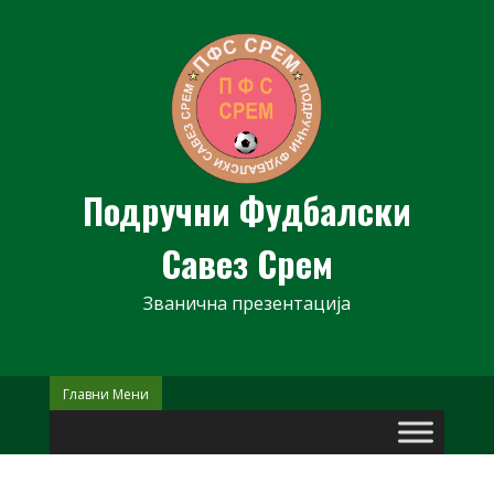
Skip
to
content
Подручни Фудбалски
Савез Срем
Званична презентација
Главни Мени