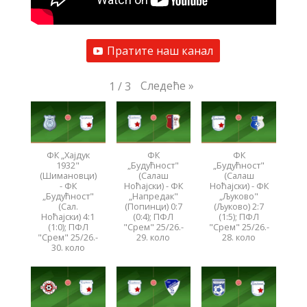
Пратите наш канал
Следеће
»
1
/
3
ФК „Хајдук
ФК
ФК
1932"
„Будућност"
„Будућност"
(Шимановци)
(Салаш
(Салаш
- ФК
Ноћајски) - ФК
Ноћајски) - ФК
„Будућност"
„Напредак"
„Љуково"
(Сал.
(Попинци) 0:7
(Љуково) 2:7
Ноћајски) 4:1
(0:4); ПФЛ
(1:5); ПФЛ
(1:0); ПФЛ
"Срем" 25/26.-
"Срем" 25/26.-
"Срем" 25/26.-
29. коло
28. коло
30. коло