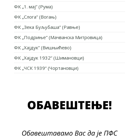
ФК „1. мај“ (Рума)
ФК „Слога“ (Вогањ)
ФК „Зека Буљубаша“ (Равње)
ФК „Подриње“ (Мачванска Митровица)
ФК „Хајдук“ (Вишњићево)
ФК „Хајдук 1932“ (Шимановци)
ФК „ЧСК 1939“ (Чортановци)