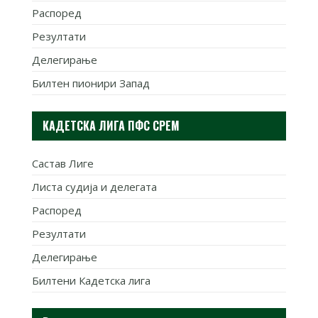
Распоред
Резултати
Делегирање
Билтен пионири Запад
КАДЕТСКА ЛИГА ПФС СРЕМ
Састав Лиге
Листа судија и делегата
Распоред
Резултати
Делегирање
Билтени Кадетска лига