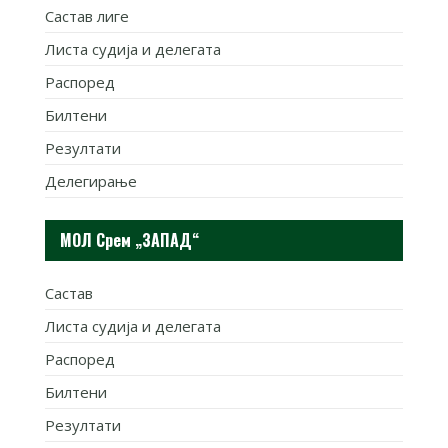
Састав лиге
Листа судија и делегата
Распоред
Билтени
Резултати
Делегирање
МОЛ Срем „ЗАПАД“
Састав
Листа судија и делегата
Распоред
Билтени
Резултати