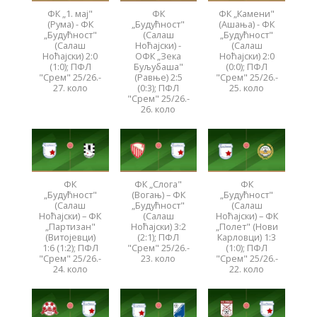
ФК „1. мај"
ФК
ФК „Камени"
(Рума) - ФК
„Будућност"
(Ашања) - ФК
„Будућност"
(Салаш
„Будућност"
(Салаш
Ноћајски) -
(Салаш
Ноћајски) 2:0
ОФК „Зека
Ноћајски) 2:0
(1:0); ПФЛ
Буљубаша"
(0:0); ПФЛ
"Срем" 25/26.-
(Равње) 2:5
"Срем" 25/26.-
27. коло
(0:3); ПФЛ
25. коло
"Срем" 25/26.-
26. коло
ФК
ФК „Слога"
ФК
„Будућност"
(Вогањ) – ФК
„Будућност"
(Салаш
„Будућност"
(Салаш
Ноћајски) – ФК
(Салаш
Ноћајски) – ФК
„Партизан"
Ноћајски) 3:2
„Полет" (Нови
(Витојевци)
(2:1); ПФЛ
Карловци) 1:3
1:6 (1:2); ПФЛ
"Срем" 25/26.-
(1:0); ПФЛ
"Срем" 25/26.-
23. коло
"Срем" 25/26.-
24. коло
22. коло