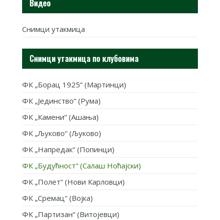
Видео
Снимци утакмица
Снимци утакмица по клубовима
ФК „Борац 1925“ (Мартинци)
ФК „Јединство“ (Рума)
ФК „Камени“ (Ашања)
ФК „Љуково“ (Љуково)
ФК „Напредак“ (Попинци)
ФК „Будућност“ (Салаш Ноћајски)
ФК „Полет“ (Нови Карловци)
ФК „Сремац“ (Војка)
ФК „Партизан“ (Витојевци)