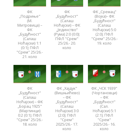
ФК
ФК
ФК „Сремац“
„Подриње"
„Будућност"
(Војка)– ФК
(М.
(Салаш
„Будућност"
Митровица) –
Ноћајски) – ФК
(Салаш
ФК
„Јединство“
Ноћајски) 5:0
„Будућност"
(Рума) 2:0 (0:0);
(2:0); ПФЛ
(Салаш
ПФЛ "Срем"
"Срем" 25/26.-
Ноћајски) 1:1
25/26.- 20.
19. коло
(0:1); ПФЛ
коло
"Срем" 25/26.-
21. коло
ФК
ФК „Хајдук"
ФК „ЧСК 1939"
„Будућност"
(Вишњићево)
(Чортановци)
(Салаш
– ФК
– ФК
Ноћајски) – ФК
„Будућност"
„Будућност"
„Борац 1925"
(Салаш
(Сал.
(Мартинци)
Ноћајски) 3:0
Ноћајски) 5:1
0:2 (0:1); ПФЛ
(2:0); ПФЛ
(2:1); ПФЛ
"Срем" 25/26.-
"Срем"
"Срем"
18. коло
2025/26.- 17.
2025/26.- 16.
коло
коло