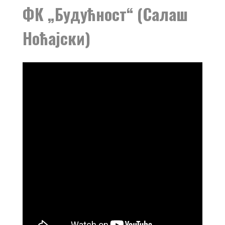
ФК „Будућност“ (Салаш
Ноћајски)