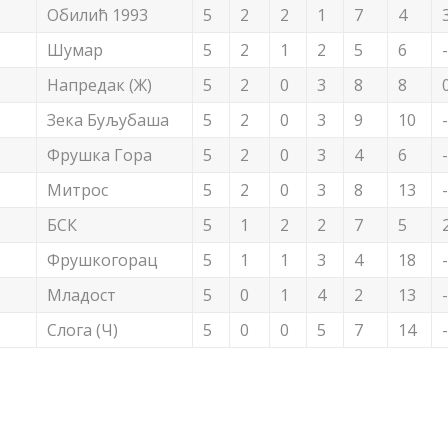
Обилић 1993
5
2
2
1
7
4
Шумар
5
2
1
2
5
6
Напредак (Ж)
5
2
0
3
8
8
Зека Буљубаша
5
2
0
3
9
10
Фрушка Гора
5
2
0
3
4
6
Митрос
5
2
0
3
8
13
БСК
5
1
2
2
7
5
Фрушкогорац
5
1
1
3
4
18
Младост
5
0
1
4
2
13
Слога (Ч)
5
0
0
5
7
14