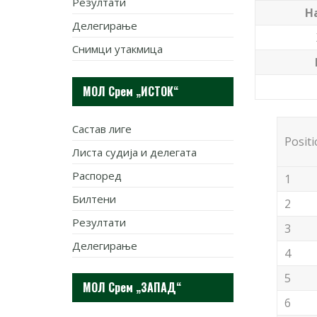
Резултати
Н
Делегирање
Снимци утакмица
МОЛ Срем „ИСТОК“
Састав лиге
Posit
Листа судија и делегата
Распоред
1
Билтени
2
Резултати
3
Делегирање
4
5
МОЛ Срем „ЗАПАД“
6