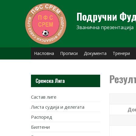
Skip
to
Подручни Фуд
content
Званична презентација
Насловна
Прописи
Документа
Тренери
Резул
Сремска Лига
Састав лиге
Листа судија и делегата
До
Распоред
Билтени