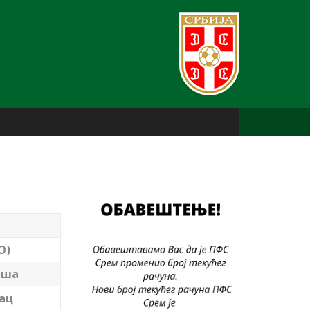
О)
аша
ац