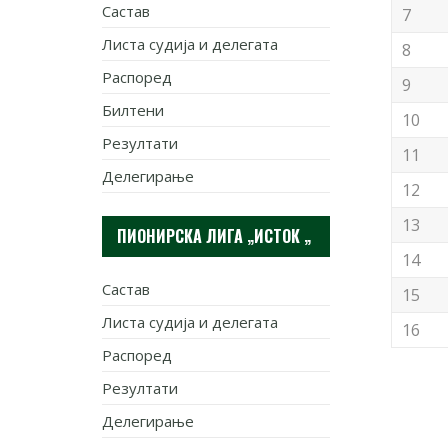
Састав
7
Листа судија и делегата
8
Распоред
9
Билтени
10
Резултати
11
Делегирање
12
13
ПИОНИРСКА ЛИГА „ИСТОК „
14
Састав
15
Листа судија и делегата
16
Распоред
Резултати
Делегирање