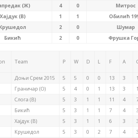
апредак (Ж)
4
0
Митрос
Хајдук (В)
1
1
Обилић 19
Крушедол
2
0
Шумар
Бикић
2
0
Фрушка Го
ion
Team
P
W
D
L
F
A
Доњи Срем 2015
5
5
0
0
13
3
Граничар (О)
5
4
0
1
13
3
Слога (В)
5
3
1
1
11
4
Бикић
5
3
1
1
7
4
Хајдук (В)
5
3
1
1
6
3
Крушедол
5
3
0
2
7
4