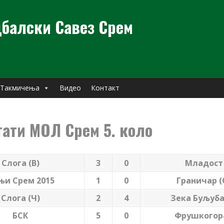
балски Савез Срем
Такмичења
Видео
Контакт
тати МОЛ Срем 5. коло
Слога (В)
3
0
Младост
њи Срем 2015
1
0
Граничар (
Слога (Ч)
2
4
Зека Буљуб
БСК
5
0
Фрушкогор