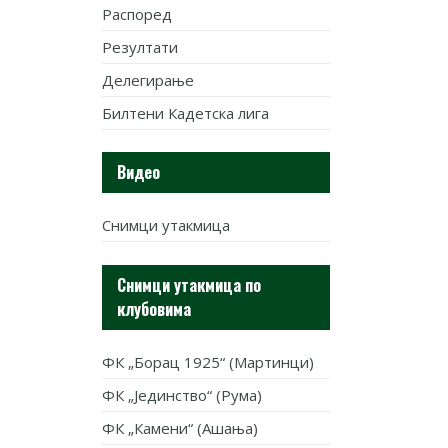
Распоред
Резултати
Делегирање
Билтени Кадетска лига
Видео
Снимци утакмица
Снимци утакмица по
клубовима
ФК „Борац 1925“ (Мартинци)
ФК „Јединство“ (Рума)
ФК „Камени“ (Ашања)