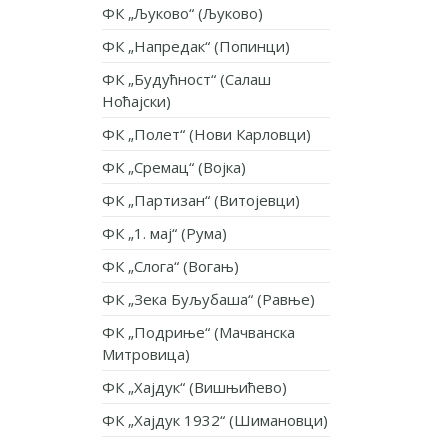
ФК „Љуково“ (Љуково)
ФК „Напредак“ (Попинци)
ФК „Будућност“ (Салаш
Ноћајски)
ФК „Полет“ (Нови Карловци)
ФК „Сремац“ (Војка)
ФК „Партизан“ (Витојевци)
ФК „1. мај“ (Рума)
ФК „Слога“ (Вогањ)
ФК „Зека Буљубаша“ (Равње)
ФК „Подриње“ (Мачванска
Митровица)
ФК „Хајдук“ (Вишњићево)
ФК „Хајдук 1932“ (Шимановци)