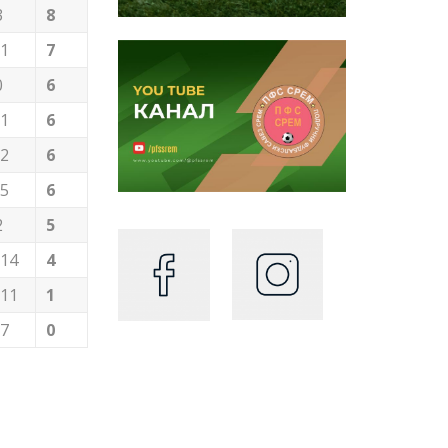
3
8
-1
7
0
6
-1
6
-2
6
-5
6
2
5
-14
4
-11
1
-7
0