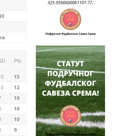
93
ра
GD
Pts
10
15
10
12
7
10
3
10
3
10
3
9