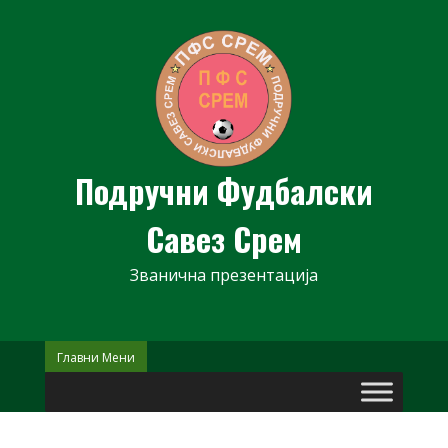
Skip
to
content
Подручни Фудбалски
Савез Срем
Званична презентација
Главни Мени