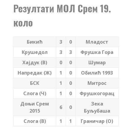
Резултати МОЛ Срем 19.
коло
Бикић
3
0
Младост
Крушедол
3
3
Фрушка Гора
Хајдук (В)
0
0
Шумар
Напредак (Ж)
1
0
Обилић 1993
БСК
1
0
Митрос
Слога (Ч)
1
0
Фрушкогорац
Доњи Срем
Зека
6
0
2015
Буљубаша
Слога (В)
1
1
Граничар (О)