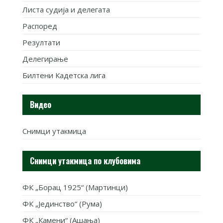
Листа судија и делегата
Распоред
Резултати
Делегирање
Билтени Кадетска лига
Видео
Снимци утакмица
Снимци утакмица по клубовима
ФК „Борац 1925“ (Мартинци)
ФК „Јединство“ (Рума)
ФК „Камени“ (Ашања)