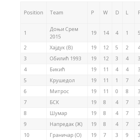
Position
Team
P
W
D
L
Доњи Срем
1
19
14
4
1
2015
2
Хајдук (В)
19
12
5
2
3
Обилић 1993
19
12
3
4
4
Бикић
19
11
4
4
5
Крушедол
19
11
1
7
6
Митрос
19
11
0
8
7
БСК
19
8
4
7
8
Шумар
19
8
4
7
9
Напредак (Ж)
19
8
4
7
10
Граничар (О)
19
7
3
9