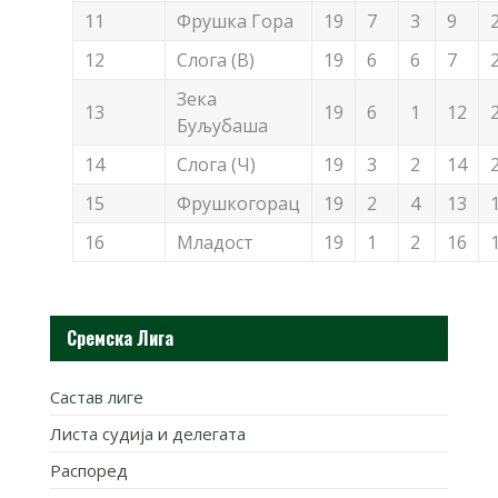
11
Фрушка Гора
19
7
3
9
12
Слога (В)
19
6
6
7
Зека
13
19
6
1
12
Буљубаша
14
Слога (Ч)
19
3
2
14
15
Фрушкогорац
19
2
4
13
16
Младост
19
1
2
16
Сремска Лига
Састав лиге
Листа судија и делегата
Распоред