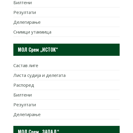
Билтени
Резултати
Делегирање
Снимци утакмица
МОЛ Срем „ИСТОК“
Састав лиге
Листа судија и делегата
Распоред
Билтени
Резултати
Делегирање
МОЛ Срем „ЗАПАД“