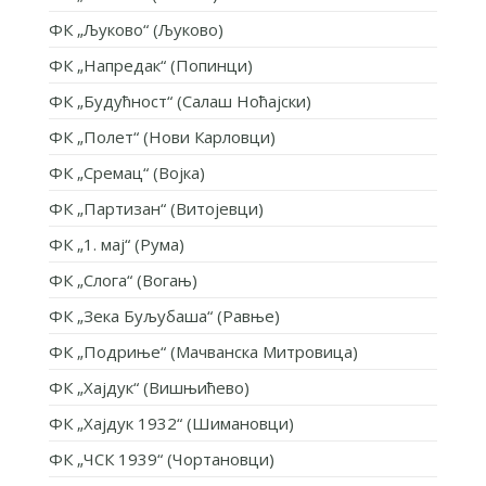
ФК „Љуково“ (Љуково)
ФК „Напредак“ (Попинци)
ФК „Будућност“ (Салаш Ноћајски)
ФК „Полет“ (Нови Карловци)
ФК „Сремац“ (Војка)
ФК „Партизан“ (Витојевци)
ФК „1. мај“ (Рума)
ФК „Слога“ (Вогањ)
ФК „Зека Буљубаша“ (Равње)
ФК „Подриње“ (Мачванска Митровица)
ФК „Хајдук“ (Вишњићево)
ФК „Хајдук 1932“ (Шимановци)
ФК „ЧСК 1939“ (Чортановци)