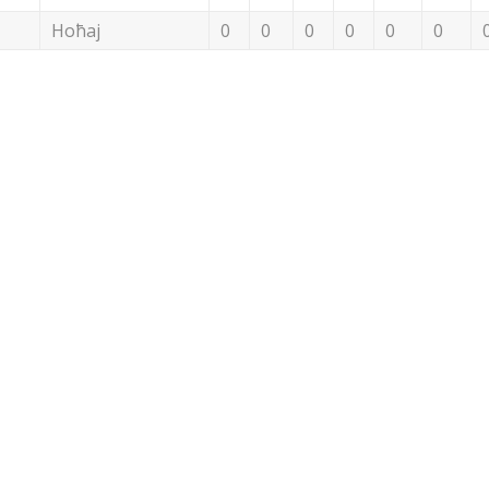
Ноћај
0
0
0
0
0
0