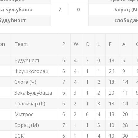
ка Буљубаша
7
0
Борац (М
Будућност
слобода
ion
Team
P
W
D
L
F
A
Будућност
6
4
2
0
18
5
Фрушкогорац
6
4
1
1
24
9
Слога (Ч)
7
4
1
2
18
14
Зека Буљубаша
6
3
1
2
20
11
Граничар (К)
6
2
1
3
18
14
Митрос
6
2
0
4
13
20
Борац (М)
7
1
1
5
10
28
БСК
6
1
1
4
10
30