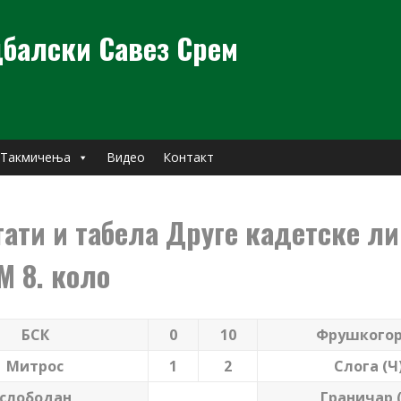
балски Савез Срем
Такмичења
Видео
Контакт
тати и табела Друге кадетске ли
М 8. коло
БСК
0
10
Фрушкого
Митрос
1
2
Слога (Ч
слободан
Граничар (