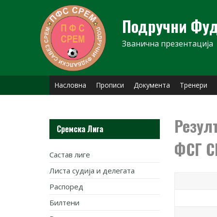
Skip
to
Подручни Фуд
content
Званична презентација
Насловна
Прописи
Документа
Тренери
Резул
Сремска Лига
ФСГ С
Састав лиге
Листа судија и делегата
Распоред
Билтени