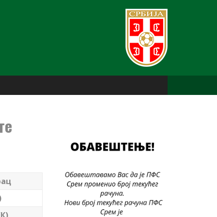
ге
рац
)
К)