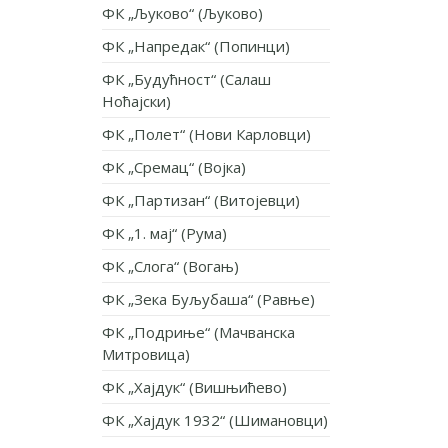
ФК „Љуково“ (Љуково)
ФК „Напредак“ (Попинци)
ФК „Будућност“ (Салаш
Ноћајски)
ФК „Полет“ (Нови Карловци)
ФК „Сремац“ (Војка)
ФК „Партизан“ (Витојевци)
ФК „1. мај“ (Рума)
ФК „Слога“ (Вогањ)
ФК „Зека Буљубаша“ (Равње)
ФК „Подриње“ (Мачванска
Митровица)
ФК „Хајдук“ (Вишњићево)
ФК „Хајдук 1932“ (Шимановци)