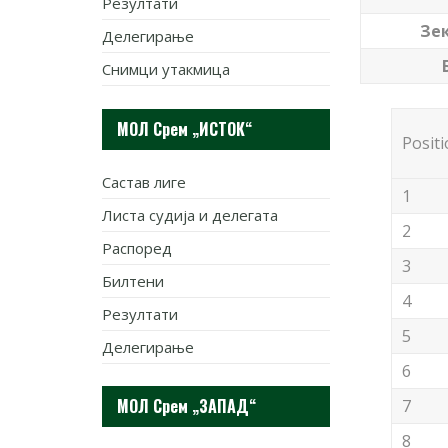
Резултати
Зе
Делегирање
Снимци утакмица
МОЛ Срем „ИСТОК“
Posit
Састав лиге
1
Листа судија и делегата
2
Распоред
3
Билтени
4
Резултати
5
Делегирање
6
МОЛ Срем „ЗАПАД“
7
8