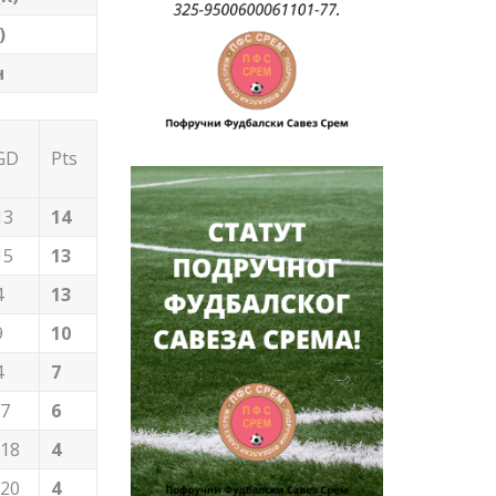
)
н
GD
Pts
13
14
15
13
4
13
9
10
4
7
-7
6
-18
4
-20
4