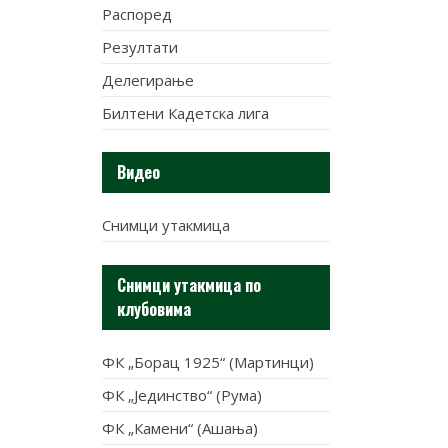
Распоред
Резултати
Делегирање
Билтени Кадетска лига
Видео
Снимци утакмица
Снимци утакмица по
клубовима
ФК „Борац 1925“ (Мартинци)
ФК „Јединство“ (Рума)
ФК „Камени“ (Ашања)