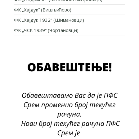
ФК „Хајдук“ (Вишњићево)
ФК „Хајдук 1932“ (Шимановци)
ФК „ЧСК 1939“ (Чортановци)