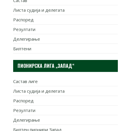
Састав
Листа судија и делегата
Распоред
Резултати
Делегирање
Билтени
ПИОНИРСКА ЛИГА „ЗАПАД“
Састав лиге
Листа судија и делегата
Распоред
Резултати
Делегирање
Билтен пионири Запад