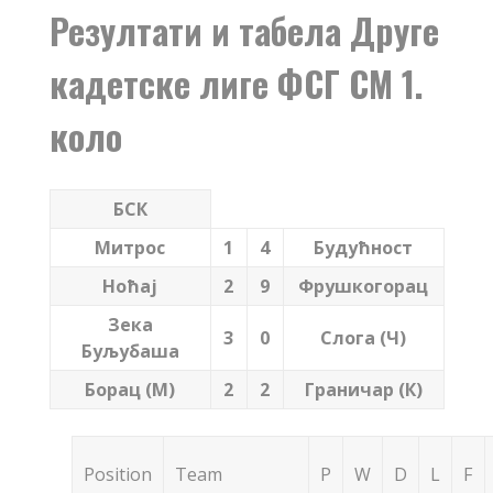
Резултати и табела Друге
кадетске лиге ФСГ СМ 1.
коло
БСК
Митрос
1
4
Будућност
Ноћај
2
9
Фрушкогорац
Зека
3
0
Слога (Ч)
Буљубаша
Борац (М)
2
2
Граничар (К)
Position
Team
P
W
D
L
F