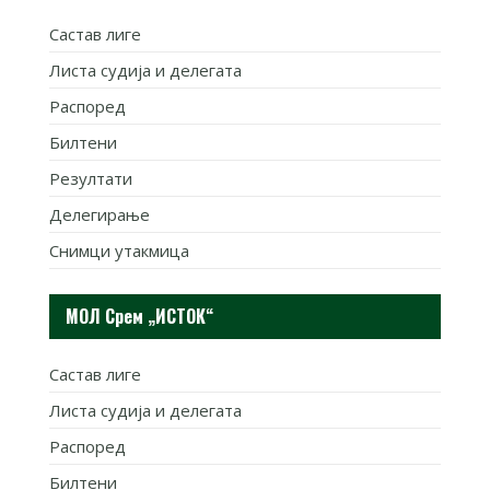
Састав лиге
Листа судија и делегата
Распоред
Билтени
Резултати
Делегирање
Снимци утакмица
МОЛ Срем „ИСТОК“
Састав лиге
Листа судија и делегата
Распоред
Билтени