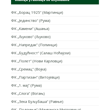
ФК „Борац 1925“ (Мартинци)
ФК „Јединство“ (Рума)
ФК „Камени“ (Ашања)
ФК „Љуково“ (Љуково)
ФК „Напредак“ (Попинци)
ФК „Будућност“ (Салаш Ноћајски)
ФК „Полет“ (Нови Карловци)
ФК „Сремац“ (Војка)
ФК „Партизан“ (Витојевци)
ФК „1. мај“ (Рума)
ФК „Слога“ (Вогањ)
ФК „Зека Буљубаша“ (Равње)
ФК „Подриње“ (Мачванска Митровица)