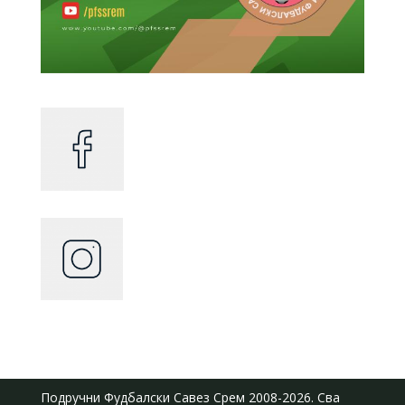
Подручни Фудбалски Савез Срем
2008-2026. Сва