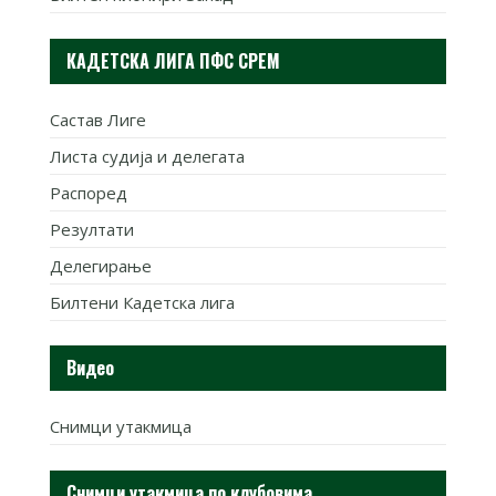
КАДЕТСКА ЛИГА ПФС СРЕМ
Састав Лиге
Листа судија и делегата
Распоред
Резултати
Делегирање
Билтени Кадетска лига
Видео
Снимци утакмица
Снимци утакмица по клубовима