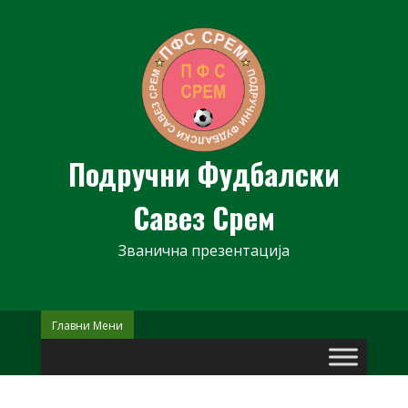
Skip
to
content
Подручни Фудбалски
Савез Срем
Званична презентација
Главни Мени