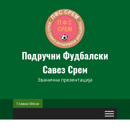
Skip
to
content
Подручни Фудбалски
Савез Срем
Званична презентација
Главни Мени