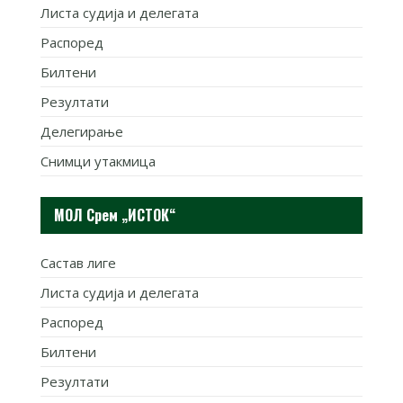
Листа судија и делегата
Распоред
Билтени
Резултати
Делегирање
Снимци утакмица
МОЛ Срем „ИСТОК“
Састав лиге
Листа судија и делегата
Распоред
Билтени
Резултати