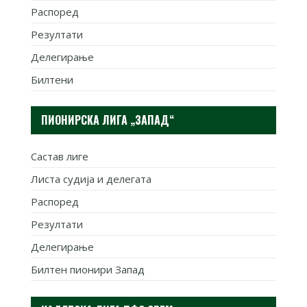
Распоред
Резултати
Делегирање
Билтени
ПИОНИРСКА ЛИГА „ЗАПАД“
Састав лиге
Листа судија и делегата
Распоред
Резултати
Делегирање
Билтен пионири Запад