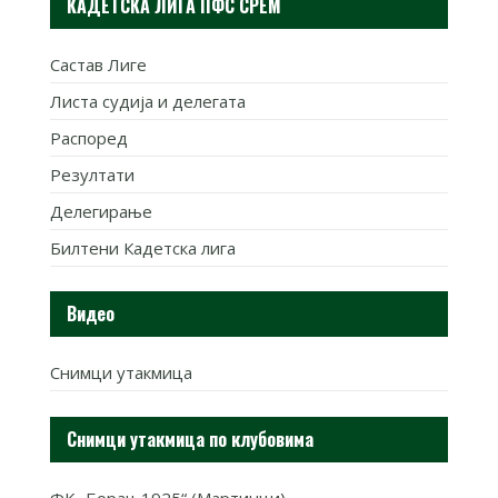
КАДЕТСКА ЛИГА ПФС СРЕМ
Састав Лиге
Листа судија и делегата
Распоред
Резултати
Делегирање
Билтени Кадетска лига
Видео
Снимци утакмица
Снимци утакмица по клубовима
ФК „Борац 1925“ (Мартинци)