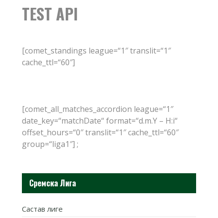
TEST API
[comet_standings league=“1″ translit=“1″
cache_ttl=“60″]
[comet_all_matches_accordion league=“1″
date_key=“matchDate“ format=“d.m.Y – H:i“
offset_hours=“0″ translit=“1″ cache_ttl=“60″
group=“liga1″] ;
Сремска Лига
Састав лиге