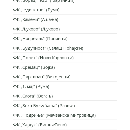
ФК „Јединство“ (Рума)
ФК „Камени“ (Ашања)
ФК „Љуково“ (Љуково)
ФК „Напредак“ (Попинци)
ФК „Будућност“ (Салаш Ноћајски)
ФК „Полет“ (Нови Карловци)
ФК „Сремац“ (Војка)
ФК „Партизан“ (Витојевци)
ФК „1. мај“ (Рума)
ФК „Слога“ (Вогањ)
ФК „Зека Буљубаша“ (Равње)
ФК „Подриње“ (Мачванска Митровица)
ФК „Хајдук“ (Вишњићево)