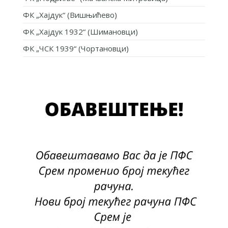
ФК „Хајдук“ (Вишњићево)
ФК „Хајдук 1932“ (Шимановци)
ФК „ЧСК 1939“ (Чортановци)