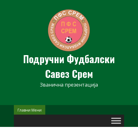
Skip
to
content
Подручни Фудбалски
Савез Срем
Званична презентација
Главни Мени