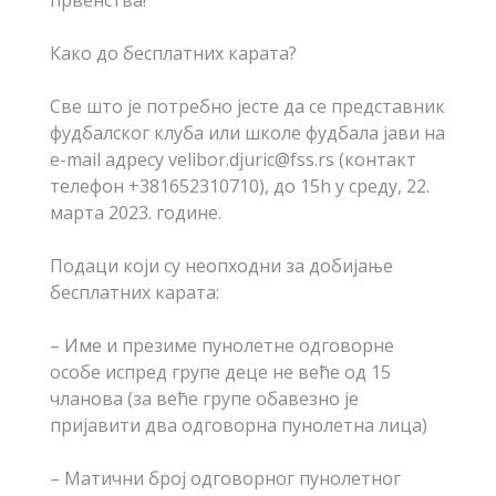
првенства!
Како до бесплатних карата?
Све што је потребно јесте да се представник
фудбалског клуба или школе фудбала јави на
e-mail адресу velibor.djuric@fss.rs (контакт
телефон +381652310710), до 15h у среду, 22.
марта 2023. године.
Подаци који су неопходни за добијање
бесплатних карата:
– Име и презиме пунолетне одговорне
особе испред групе деце не веће од 15
чланова (за веће групе обавезно је
пријавити два одговорна пунолетна лица)
– Матични број одговорног пунолетног