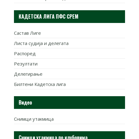
КАДЕТСКА ЛИГА ПФС СРЕМ
Састав Лиге
Листа судија и делегата
Распоред
Резултати
Делегирање
Билтени Кадетска лига
Видео
Снимци утакмица
Снимци утакмица по клубовима