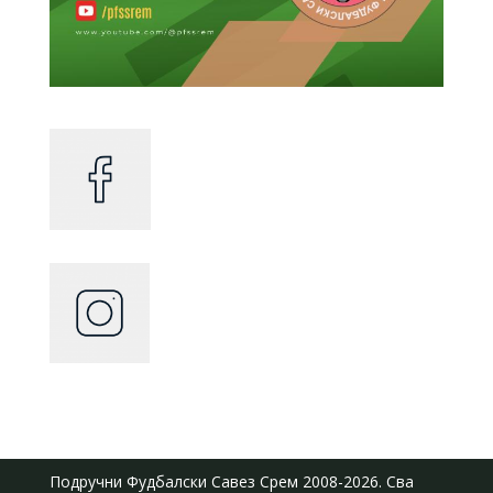
Подручни Фудбалски Савез Срем
2008-2026. Сва