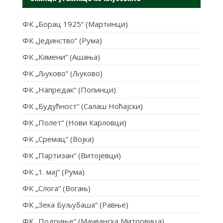
ФК „Борац 1925“ (Мартинци)
ФК „Јединство“ (Рума)
ФК „Камени“ (Ашања)
ФК „Љуково“ (Љуково)
ФК „Напредак“ (Попинци)
ФК „Будућност“ (Салаш Ноћајски)
ФК „Полет“ (Нови Карловци)
ФК „Сремац“ (Војка)
ФК „Партизан“ (Витојевци)
ФК „1. мај“ (Рума)
ФК „Слога“ (Вогањ)
ФК „Зека Буљубаша“ (Равње)
ФК „Подриње“ (Мачванска Митровица)