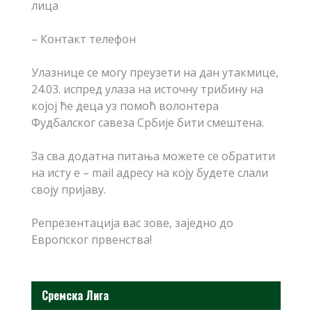
лица
– Контакт телефон
Улазнице се могу преузети на дан утакмице,
24.03. испред улаза на источну трибину на
којој ће деца уз помоћ волонтера
Фудбалског савеза Србије бити смештена.
За сва додатна питања можете се обратити
на исту e – mail адресу на коју будете слали
своју пријаву.
Репрезентација вас зове, заједно до
Европског првенства!
Сремска Лига