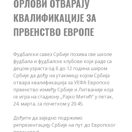
ОРЛОВИ ОТВАРАЈУ
КВАЛИФИКАЦИЈЕ ЗА
ПРВЕНСТВО ЕВРОПЕ
Фудбалски савез Србије позива све школе
фудбала и фудбалске клубове који раде са
децом узраста од 6 до 12 година широм
Србије да дођу на утакмицу којом Србија
отвара квалификација за УЕФА Европско
првенство између Србије и Литваније која
се игра на стадиону „Рајко Митић“ у петак,
24. марта, са почетком у 20.45.
Дођите да заједно подржимо
репрезентацију Србије на пут до Европског