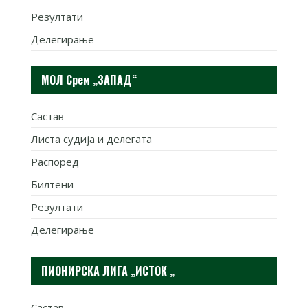
Резултати
Делегирање
МОЛ Срем „ЗАПАД“
Састав
Листа судија и делегата
Распоред
Билтени
Резултати
Делегирање
ПИОНИРСКА ЛИГА „ИСТОК „
Састав