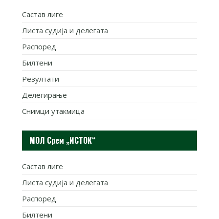
Састав лиге
Листа судија и делегата
Распоред
Билтени
Резултати
Делегирање
Снимци утакмица
МОЛ Срем „ИСТОК“
Састав лиге
Листа судија и делегата
Распоред
Билтени