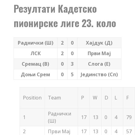
Резултати Кадетско
пионирске лиге 23. коло
Раднички (Ш)
2
0
Хајдук (Д)
ЛСК
2
0
Први Мај
Сремац (В)
0
3
Слога (Е)
Доњи Срем
0
5
Јединство (Сп)
Position
Team
P
W
D
L
F
Раднички
1
17
13
0
4
79
(Ш)
2
Први Мај
17
13
0
4
57