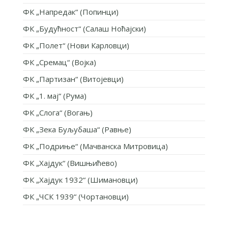
ФК „Напредак“ (Попинци)
ФК „Будућност“ (Салаш Ноћајски)
ФК „Полет“ (Нови Карловци)
ФК „Сремац“ (Војка)
ФК „Партизан“ (Витојевци)
ФК „1. мај“ (Рума)
ФК „Слога“ (Вогањ)
ФК „Зека Буљубаша“ (Равње)
ФК „Подриње“ (Мачванска Митровица)
ФК „Хајдук“ (Вишњићево)
ФК „Хајдук 1932“ (Шимановци)
ФК „ЧСК 1939“ (Чортановци)