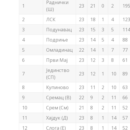
Раднички
1
23
21
0
2
19
(Ш)
2
ЛСК
23
18
1
4
12
3
Подунавац
23
15
3
5
11
4
Подриње
23
14
5
4
88
5
Омладинац
22
14
1
7
77
6
Први Мај
23
12
3
8
61
Јединство
7
23
12
1
10
89
(СП)
8
Купиново
23
11
2
10
63
9
Сремац (В)
22
9
2
11
66
10
Срем (См)
21
8
2
11
52
11
Хајдук (Д)
23
8
1
14
57
12
Слога (Е)
23
8
1
14
52