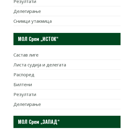
Резултати
Делегирање
Снимци утакмица
МОЛ Срем „ИСТОК“
Састав лиге
Листа судија и делегата
Распоред
Билтени
Резултати
Делегирање
МОЛ Срем „ЗАПАД“