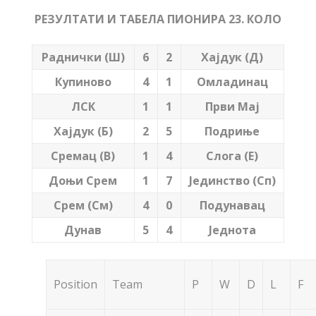
РЕЗУЛТАТИ И ТАБЕЛА ПИОНИРА 23. КОЛО
Раднички (Ш)
6
2
Хајдук (Д)
Купиново
4
1
Омладинац
ЛСК
1
1
Први Мај
Хајдук (Б)
2
5
Подриње
Сремац (В)
1
4
Слога (Е)
Доњи Срем
1
7
Јединство (Сп)
Срем (См)
4
0
Подунавац
Дунав
5
4
Једнота
Position
Team
P
W
D
L
F