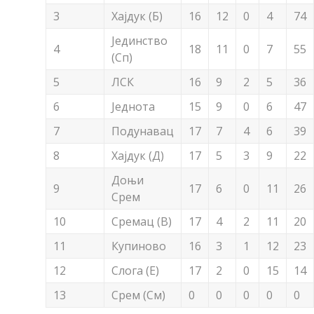
3
Хајдук (Б)
16
12
0
4
74
Јединство
4
18
11
0
7
55
(Сп)
5
ЛСК
16
9
2
5
36
6
Једнота
15
9
0
6
47
7
Подунавац
17
7
4
6
39
8
Хајдук (Д)
17
5
3
9
22
Доњи
9
17
6
0
11
26
Срем
10
Сремац (В)
17
4
2
11
20
11
Купиново
16
3
1
12
23
12
Слога (Е)
17
2
0
15
14
13
Срем (См)
0
0
0
0
0