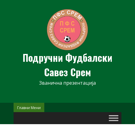
Skip
to
content
Подручни Фудбалски
Савез Срем
Званична презентација
Главни Мени