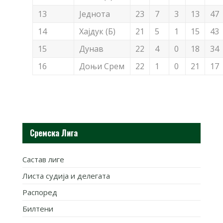
13
Једнота
23
7
3
13
47
14
Хајдук (Б)
21
5
1
15
43
15
Дунав
22
4
0
18
34
16
Доњи Срем
22
1
0
21
17
Сремска Лига
Састав лиге
Листа судија и делегата
Распоред
Билтени