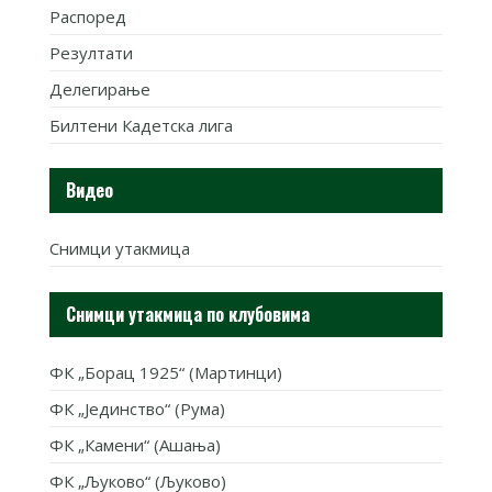
Распоред
Резултати
Делегирање
Билтени Кадетска лига
Видео
Снимци утакмица
Снимци утакмица по клубовима
ФК „Борац 1925“ (Мартинци)
ФК „Јединство“ (Рума)
ФК „Камени“ (Ашања)
ФК „Љуково“ (Љуково)