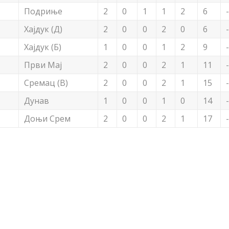
Подриње
2
0
1
1
2
6
Хајдук (Д)
2
0
0
2
0
6
Хајдук (Б)
1
0
0
1
2
9
Први Мај
2
0
0
2
1
11
Сремац (В)
2
0
0
2
1
15
Дунав
1
0
0
1
0
14
Доњи Срем
2
0
0
2
1
17