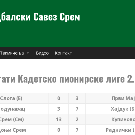
балски Савез Срем
Такмичења
Видео
Контакт
тати Кадетско пионирске лиге 2.
Слога (Е)
0
3
Први Мај
Подунавац
3
7
Хајдук (Б
Срем (См)
13
2
Купинов
оњи Срем
0
7
Раднички 