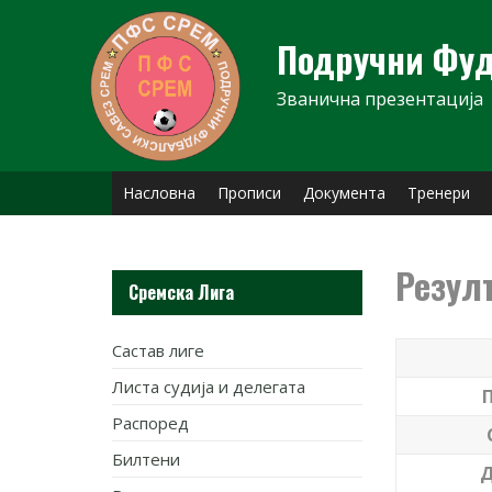
Skip
to
Подручни Фуд
content
Званична презентација
Насловна
Прописи
Документа
Тренери
Резул
Сремска Лига
Састав лиге
Листа судија и делегата
Распоред
Билтени
Д