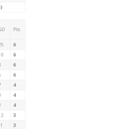
)
GD
Pts
25
6
10
6
8
6
5
6
7
4
3
4
2
4
12
3
-1
3