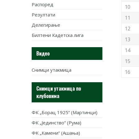
Распоред
10
Резултати
11
Делегирање
12
Билтени Кадетска лига
13
14
Видео
15
Снимци утакмица
16
Снимци утакмица по
клубовима
ФК „Борац 1925“ (Мартинци)
ФК „Јединство“ (Рума)
ФК „Камени“ (Ашања)