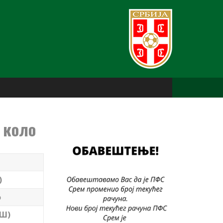
 коло
)
о
(Ш)