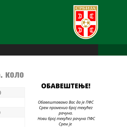
. коло
)
)