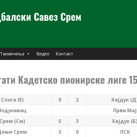
балски Савез Срем
Такмичења
Видео
Контакт
тати Кадетско пионирске лиге 15
Слога (Е)
0
2
Хајдук (Д
Подунавац
Први Мај
Срем (См)
5
3
Хајдук (Б
Доњи Срем
3
0
ЛСК