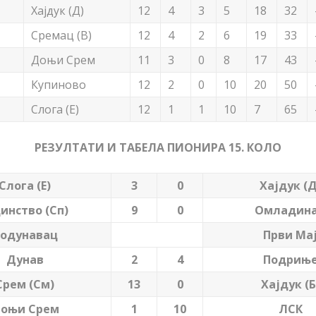
Хајдук (Д)
12
4
3
5
18
32
Сремац (В)
12
4
2
6
19
33
Доњи Срем
11
3
0
8
17
43
Купиново
12
2
0
10
20
50
Слога (Е)
12
1
1
10
7
65
РЕЗУЛТАТИ И ТАБЕЛА ПИОНИРА 15. КОЛО
Слога (Е)
3
0
Хајдук (Д
инство (Сп)
9
0
Омладин
одунавац
Први Ма
Дунав
2
4
Подрињ
Срем (См)
13
0
Хајдук (Б
оњи Срем
1
10
ЛСК