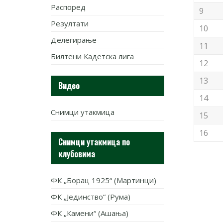
Распоред
9
Резултати
10
Делегирање
11
Билтени Кадетска лига
12
13
Видео
14
Снимци утакмица
15
16
Снимци утакмица по
клубовима
ФК „Борац 1925“ (Мартинци)
ФК „Јединство“ (Рума)
ФК „Камени“ (Ашања)