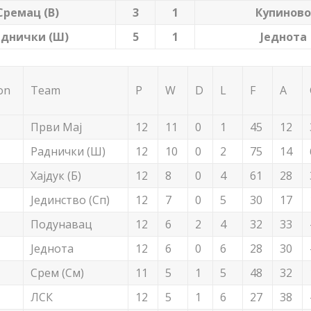
Сремац (В)
3
1
Купиново
аднички (Ш)
5
1
Једнота
on
Team
P
W
D
L
F
A
Први Мај
12
11
0
1
45
12
Раднички (Ш)
12
10
0
2
75
14
Хајдук (Б)
12
8
0
4
61
28
Јединство (Сп)
12
7
0
5
30
17
Подунавац
12
6
2
4
32
33
Jеднота
12
6
0
6
28
30
Срем (См)
11
5
1
5
48
32
ЛСК
12
5
1
6
27
38