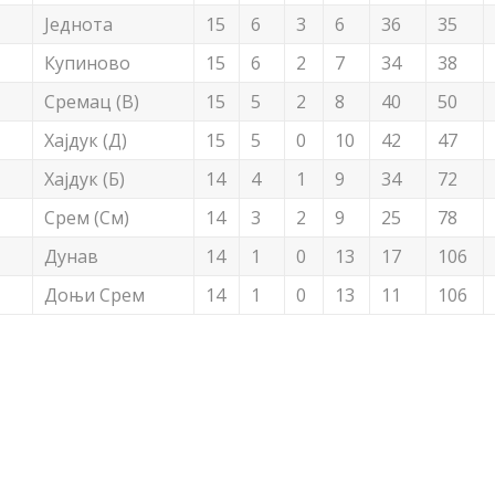
Једнота
15
6
3
6
36
35
Купиново
15
6
2
7
34
38
Сремац (В)
15
5
2
8
40
50
Хајдук (Д)
15
5
0
10
42
47
Хајдук (Б)
14
4
1
9
34
72
Срем (См)
14
3
2
9
25
78
Дунав
14
1
0
13
17
106
Доњи Срем
14
1
0
13
11
106