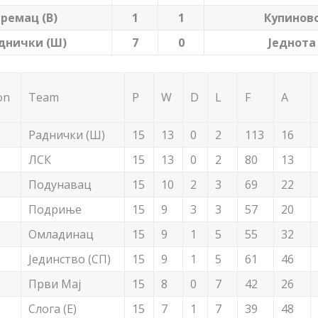
ремац (В)
1
1
Купинов
днички (Ш)
7
0
Једнота
on
Team
P
W
D
L
F
A
Раднички (Ш)
15
13
0
2
113
16
ЛСК
15
13
0
2
80
13
Подунавац
15
10
2
3
69
22
Подриње
15
9
3
3
57
20
Омладинац
15
9
1
5
55
32
Јединство (СП)
15
9
1
5
61
46
Први Мај
15
8
0
7
42
26
Слога (Е)
15
7
1
7
39
48