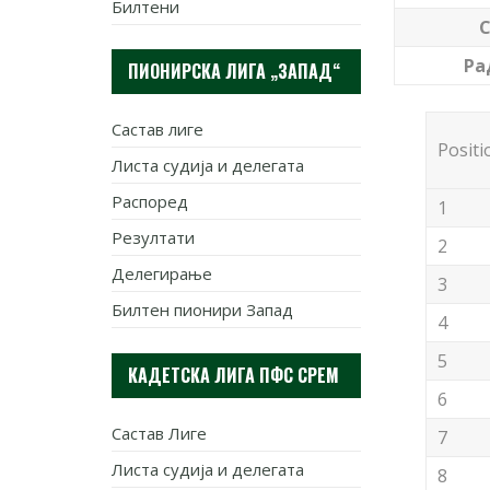
Билтени
С
Ра
ПИОНИРСКА ЛИГА „ЗАПАД“
Састав лиге
Positi
Листа судија и делегата
Распоред
1
Резултати
2
Делегирање
3
Билтен пионири Запад
4
5
КАДЕТСКА ЛИГА ПФС СРЕМ
6
Састав Лиге
7
Листа судија и делегата
8