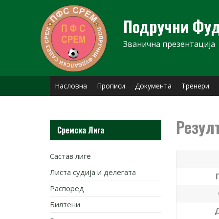
Skip
to
Подручни Фуд
content
Званична презентација
Насловна
Прописи
Документа
Тренери
Резул
Сремска Лига
Састав лиге
Листа судија и делегата
Распоред
Билтени