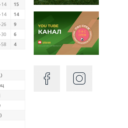
-14
15
-14
14
-26
9
-30
6
-58
4
)
ац
ј
е
)