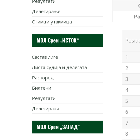
Резултати
Делегирање
Р
Снимци утакмица
МОЛ Срем „ИСТОК“
Positi
Састав лиге
1
Листа судија и делегата
2
Распоред
3
Билтени
4
Резултати
5
Делегирање
6
7
МОЛ Срем „ЗАПАД“
8