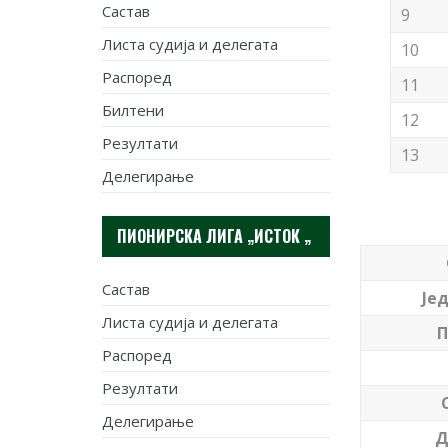
Састав
9
Листа судија и делегата
10
Распоред
11
Билтени
12
Резултати
13
Делегирање
ПИОНИРСКА ЛИГА „ИСТОК „
Састав
Јед
Листа судија и делегата
П
Распоред
Резултати
Делегирање
Д