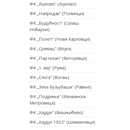
ФК „Љуково“ (Љуково)
ФК „Напредак“ (Попинци)
ФК „Будућност“ (Салаш
Ноћајски)
ФК „Полет“ (Нови Карловци)
ФК „Сремац“ (Војка)
ФК „Партизан“ (Витојевци)
ФК „1. мај“ (Рума)
ФК „Слога“ (Вогањ)
ФК „Зека Буљубаша“ (Равње)
ФК „Подриње“ (Мачванска
Митровица)
ФК „Хајдук“ (Вишњићево)
ФК „Хајдук 1932“ (Шимановци)