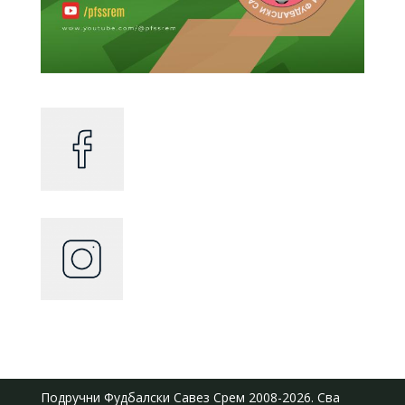
Подручни Фудбалски Савез Срем
2008-2026. Сва