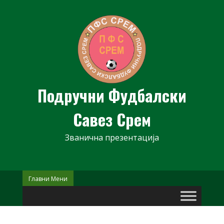
Skip
to
content
Подручни Фудбалски
Савез Срем
Званична презентација
Главни Мени