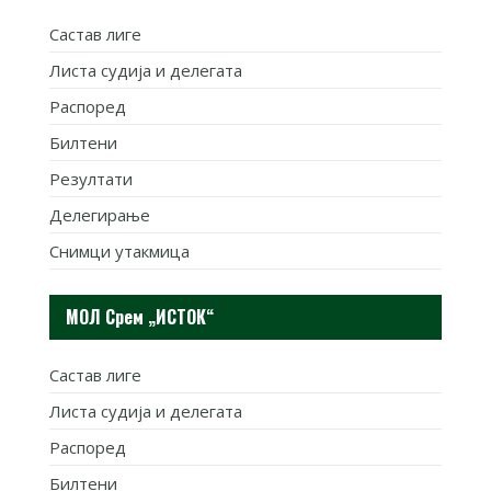
Састав лиге
Листа судија и делегата
Распоред
Билтени
Резултати
Делегирање
Снимци утакмица
МОЛ Срем „ИСТОК“
Састав лиге
Листа судија и делегата
Распоред
Билтени