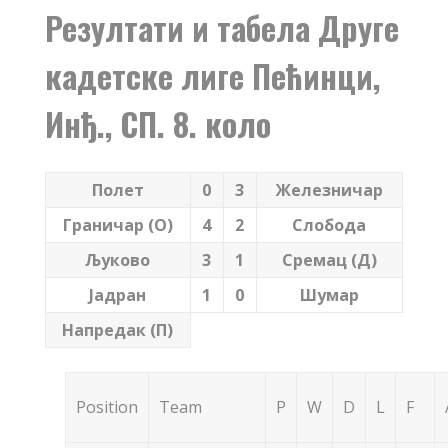
Резултати и табела Друге
кадетске лиге Пећинци,
Инђ., СП. 8. коло
Полет
0
3
Железничар
Граничар (О)
4
2
Слобода
Љуково
3
1
Сремац (Д)
Јадран
1
0
Шумар
Напредак (П)
Position
Team
P
W
D
L
F