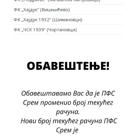
ФК „Хајдук“ (Вишњићево)
ФК „Хајдук 1932“ (Шимановци)
ФК „ЧСК 1939“ (Чортановци)