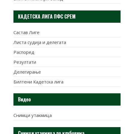
КАДЕТСКА ЛИГА ПФС СРЕМ
Састав Лиге
Листа судија и делегата
Распоред
Резултати
Делегирање
Билтени Кадетска лига
Видео
Снимци утакмица
Снимци утакмица по клубовима