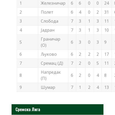
1
Железничар
6
6
0
0
24
2
Полет
6
4
0
2
31
3
Слобода
7
3
1
3
11
4
Јадран
7
3
1
3
10
Граничар
5
6
3
0
3
9
(О)
6
Љуково
6
2
2
2
17
7
Сремац (Д)
7
2
0
5
11
Напредак
8
6
2
0
4
8
(П)
9
Шумар
7
1
2
4
13
Сремска Лига