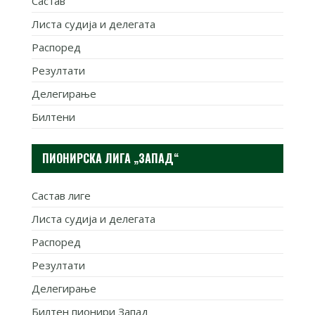
Састав
Листа судија и делегата
Распоред
Резултати
Делегирање
Билтени
ПИОНИРСКА ЛИГА „ЗАПАД“
Састав лиге
Листа судија и делегата
Распоред
Резултати
Делегирање
Билтен пионири Запад