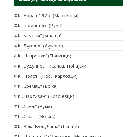
ФК „Борац 1925“ (Мартинци)
ФК „Јединство“ (Рума)
ФК „Камени“ (Ашања)
ФК „Љуково“ (Љуково)
ФК „Напредак“ (Попинци)
ФК „Будућност“ (Салаш Ноћајски)
ФК „Полет“ (Нови Карловци)
ФК „Сремац“ (Војка)
ФК „Партизан“ (Витојевци)
ФК „1. мај“ (Рума)
ФК „Слога“ (Вогањ)
ФК „Зека Буљубаша“ (Равње)
ФК „Подриње“ (Мачванска Митровица)