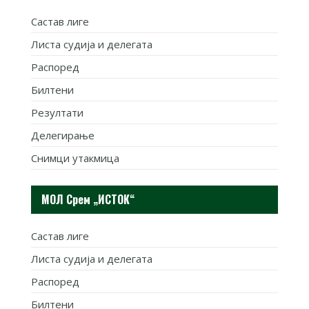
Састав лиге
Листа судија и делегата
Распоред
Билтени
Резултати
Делегирање
Снимци утакмица
МОЛ Срем „ИСТОК“
Састав лиге
Листа судија и делегата
Распоред
Билтени