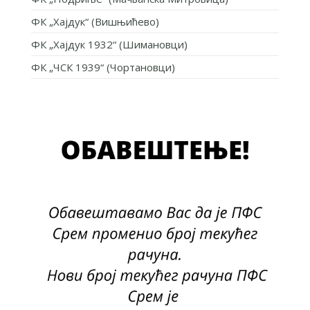
ФК „Хајдук“ (Вишњићево)
ФК „Хајдук 1932“ (Шимановци)
ФК „ЧСК 1939“ (Чортановци)