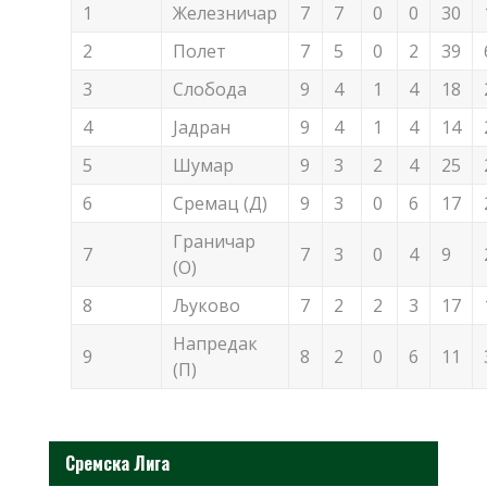
1
Железничар
7
7
0
0
30
2
Полет
7
5
0
2
39
3
Слобода
9
4
1
4
18
4
Јадран
9
4
1
4
14
5
Шумар
9
3
2
4
25
6
Сремац (Д)
9
3
0
6
17
Граничар
7
7
3
0
4
9
(О)
8
Љуково
7
2
2
3
17
Напредак
9
8
2
0
6
11
(П)
Сремска Лига