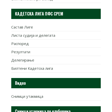
КАДЕТСКА ЛИГА ПФС СРЕМ
Састав Лиге
Листа судија и делегата
Распоред
Резултати
Делегирање
Билтени Кадетска лига
Видео
Снимци утакмица
Снимци утакмица по клубовима