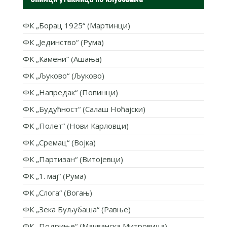
ФК „Борац 1925“ (Мартинци)
ФК „Јединство“ (Рума)
ФК „Камени“ (Ашања)
ФК „Љуково“ (Љуково)
ФК „Напредак“ (Попинци)
ФК „Будућност“ (Салаш Ноћајски)
ФК „Полет“ (Нови Карловци)
ФК „Сремац“ (Војка)
ФК „Партизан“ (Витојевци)
ФК „1. мај“ (Рума)
ФК „Слога“ (Вогањ)
ФК „Зека Буљубаша“ (Равње)
ФК „Подриње“ (Мачванска Митровица)