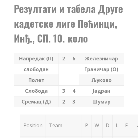
Резултати и табела Друге
кадетске лиге Пећинци,
Инђ., СП. 10. коло
Напредак (П)
2
6
Железничар
слободан
Граничар (О)
Полет
Љуково
Слобода
3
4
Јадран
Сремац (Д)
2
3
Шумар
Position
Team
P
W
D
L
F