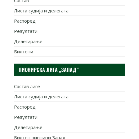
Састав
Листа судија и делегата
Распоред
Резултати
Делегирање
Билтени
ПИОНИРСКА ЛИГА „ЗАПАД“
Састав лиге
Листа судија и делегата
Распоред
Резултати
Делегирање
Билтен пионири Запад