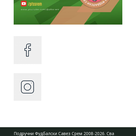
Подручни Фудбалски Савез Срем
2008-2026. Сва