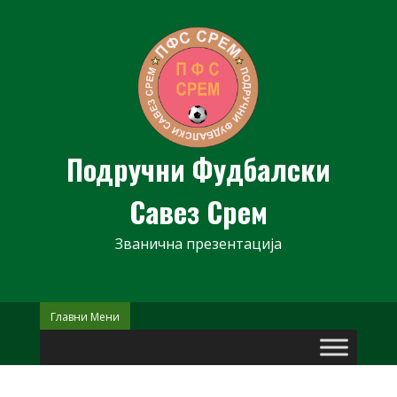
Skip
to
content
Подручни Фудбалски
Савез Срем
Званична презентација
Главни Мени