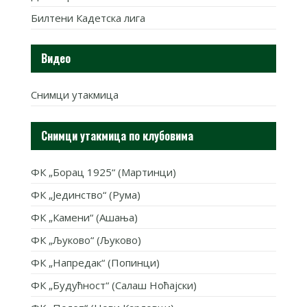
Билтени Кадетска лига
Видео
Снимци утакмица
Снимци утакмица по клубовима
ФК „Борац 1925“ (Мартинци)
ФК „Јединство“ (Рума)
ФК „Камени“ (Ашања)
ФК „Љуково“ (Љуково)
ФК „Напредак“ (Попинци)
ФК „Будућност“ (Салаш Ноћајски)