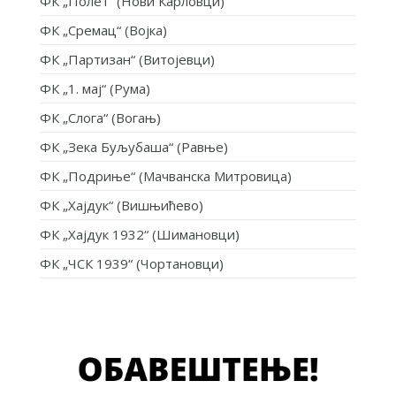
ФК „Полет“ (Нови Карловци)
ФК „Сремац“ (Војка)
ФК „Партизан“ (Витојевци)
ФК „1. мај“ (Рума)
ФК „Слога“ (Вогањ)
ФК „Зека Буљубаша“ (Равње)
ФК „Подриње“ (Мачванска Митровица)
ФК „Хајдук“ (Вишњићево)
ФК „Хајдук 1932“ (Шимановци)
ФК „ЧСК 1939“ (Чортановци)