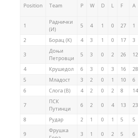
Position
Team
P
W
D
L
F
A
Раднички
1
5
4
1
0
27
1
(И)
2
Борац (К)
4
3
1
0
17
3
Доњи
3
5
3
0
2
26
12
Петровци
4
Крушедол
6
3
0
3
16
28
5
Младост
3
2
0
1
10
6
6
Слога (В)
4
2
0
2
8
14
ПСК
7
6
2
0
4
13
23
Путинци
8
Рудар
2
1
0
1
5
5
Фрушка
9
3
1
0
2
5
6
Гора