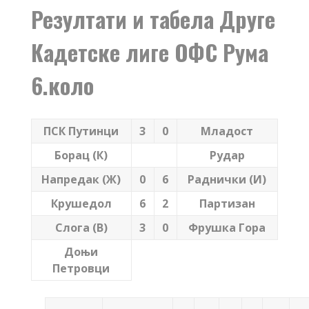
Резултати и табела Друге
Кадетске лиге ОФС Рума
6.коло
ПСК Путинци
3
0
Младост
Борац (К)
Рудар
Напредак (Ж)
0
6
Раднички (И)
Крушедол
6
2
Партизан
Слога (В)
3
0
Фрушка Гора
Доњи
Петровци