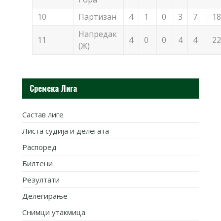
10
Партизан
4
1
0
3
7
18
Напредак
11
4
0
0
4
4
22
(Ж)
Сремска Лига
Састав лиге
Листа судија и делегата
Распоред
Билтени
Резултати
Делегирање
Снимци утакмица