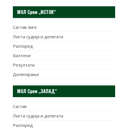
МОЛ Срем „ИСТОК“
Састав лиге
Листа судија и делегата
Распоред
Билтени
Резултати
Делегирање
МОЛ Срем „ЗАПАД“
Састав
Листа судија и делегата
Распоред