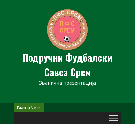
Skip
to
content
Подручни Фудбалски
Савез Срем
Званична презентација
Главни Мени