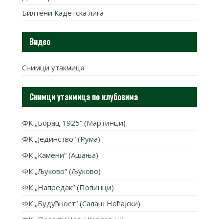
Билтени Кадетска лига
Видео
Снимци утакмица
Снимци утакмица по клубовима
ФК „Борац 1925“ (Мартинци)
ФК „Јединство“ (Рума)
ФК „Камени“ (Ашања)
ФК „Љуково“ (Љуково)
ФК „Напредак“ (Попинци)
ФК „Будућност“ (Салаш Ноћајски)