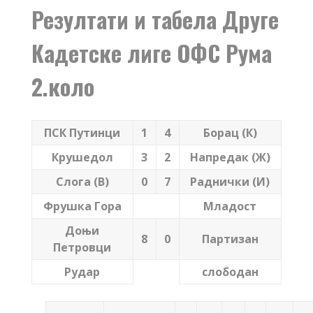
Резултати и табела Друге
Кадетске лиге ОФС Рума
2.коло
ПСК Путинци
1
4
Борац (К)
Крушедол
3
2
Напредак (Ж)
Слога (В)
0
7
Раднички (И)
Фрушка Гора
Младост
Доњи
8
0
Партизан
Петровци
Рудар
слободан