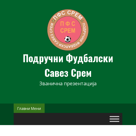
Skip
to
content
Подручни Фудбалски
Савез Срем
Званична презентација
Главни Мени