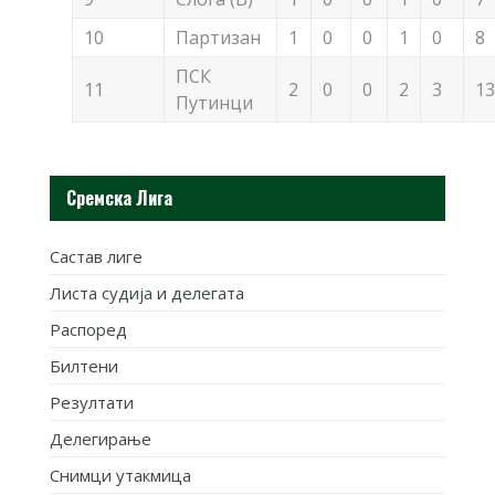
10
Партизан
1
0
0
1
0
8
ПСК
11
2
0
0
2
3
13
Путинци
Сремска Лига
Састав лиге
Листа судија и делегата
Распоред
Билтени
Резултати
Делегирање
Снимци утакмица