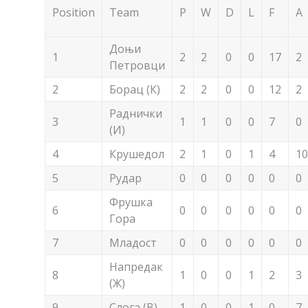
Position
Team
P
W
D
L
F
A
Доњи
1
2
2
0
0
17
2
Петровци
2
Борац (К)
2
2
0
0
12
2
Раднички
3
1
1
0
0
7
0
(И)
4
Крушедол
2
1
0
1
4
10
5
Рудар
0
0
0
0
0
0
Фрушка
6
0
0
0
0
0
0
Гора
7
Младост
0
0
0
0
0
0
Напредак
8
1
0
0
1
2
3
(Ж)
9
Слога (В)
1
0
0
1
0
7