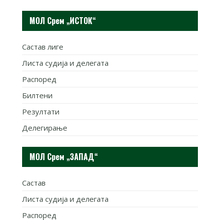
МОЛ Срем „ИСТОК“
Састав лиге
Листа судија и делегата
Распоред
Билтени
Резултати
Делегирање
МОЛ Срем „ЗАПАД“
Састав
Листа судија и делегата
Распоред