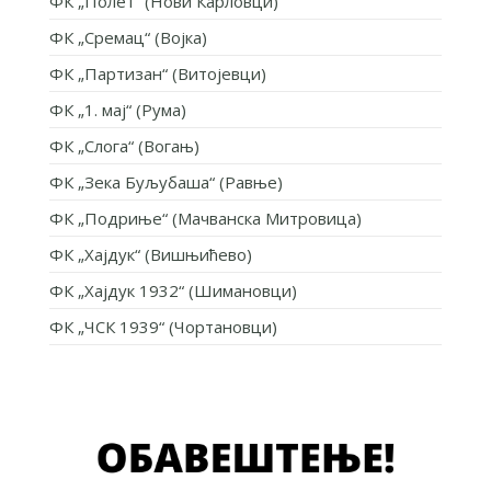
ФК „Полет“ (Нови Карловци)
ФК „Сремац“ (Војка)
ФК „Партизан“ (Витојевци)
ФК „1. мај“ (Рума)
ФК „Слога“ (Вогањ)
ФК „Зека Буљубаша“ (Равње)
ФК „Подриње“ (Мачванска Митровица)
ФК „Хајдук“ (Вишњићево)
ФК „Хајдук 1932“ (Шимановци)
ФК „ЧСК 1939“ (Чортановци)