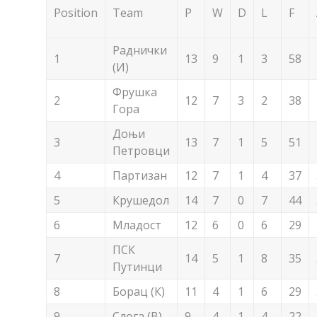
Position
Team
P
W
D
L
F
Раднички
1
13
9
1
3
58
(И)
Фрушка
2
12
7
3
2
38
Гора
Доњи
3
13
7
1
5
51
Петровци
4
Партизан
12
7
1
4
37
5
Крушедол
14
7
0
7
44
6
Младост
12
6
0
6
29
ПСК
7
14
5
1
8
35
Путинци
8
Борац (К)
11
4
1
6
29
9
Слога (В)
9
4
1
4
22