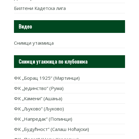
Билтени Кадетска лига
Видео
Снимци утакмица
Снимци утакмица по клубовима
ФК „Борац 1925“ (Мартинци)
ФК „Јединство“ (Рума)
ФК „Камени“ (Ашања)
ФК „Љуково“ (Љуково)
ФК „Напредак“ (Попинци)
ФК „Будућност“ (Салаш Ноћајски)