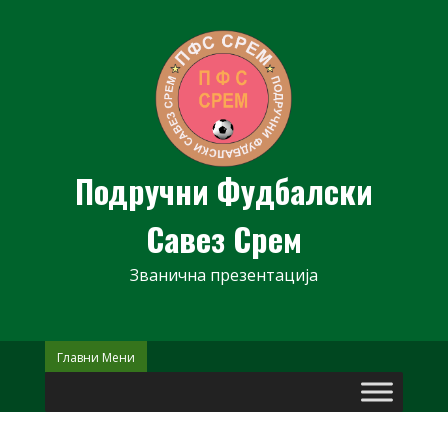
Skip
to
content
Подручни Фудбалски
Савез Срем
Званична презентација
Главни Мени