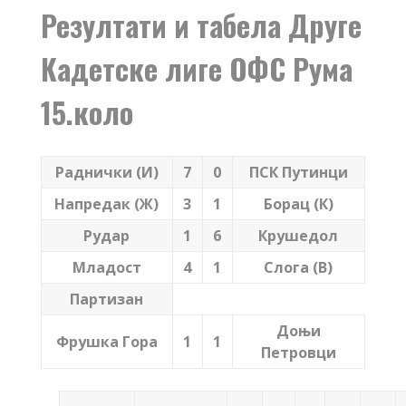
Резултати и табела Друге
Кадетске лиге ОФС Рума
15.коло
Раднички (И)
7
0
ПСК Путинци
Напредак (Ж)
3
1
Борац (К)
Рудар
1
6
Крушедол
Младост
4
1
Слога (В)
Партизан
Доњи
Фрушка Гора
1
1
Петровци