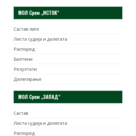
МОЛ Срем „ИСТОК“
Састав лиге
Листа судија и делегата
Распоред
Билтени
Резултати
Делегирање
МОЛ Срем „ЗАПАД“
Састав
Листа судија и делегата
Распоред