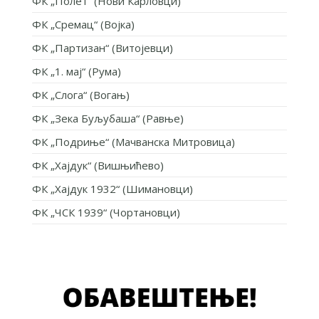
ФК „Полет“ (Нови Карловци)
ФК „Сремац“ (Војка)
ФК „Партизан“ (Витојевци)
ФК „1. мај“ (Рума)
ФК „Слога“ (Вогањ)
ФК „Зека Буљубаша“ (Равње)
ФК „Подриње“ (Мачванска Митровица)
ФК „Хајдук“ (Вишњићево)
ФК „Хајдук 1932“ (Шимановци)
ФК „ЧСК 1939“ (Чортановци)