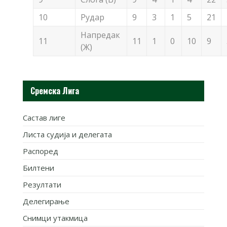
10
Рудар
9
3
1
5
21
Напредак
11
11
1
0
10
9
(Ж)
Сремска Лига
Састав лиге
Листа судија и делегата
Распоред
Билтени
Резултати
Делегирање
Снимци утакмица