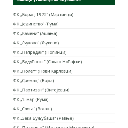
ФК „Борац 1925“ (Мартинци)
ФК „Јединство“ (Рума)
ФК „Камени“ (Ашања)
ФК „Љуково“ (Љуково)
ФК „Напредак“ (Попинци)
ФК „Будућност“ (Салаш Ноћајски)
ФК „Полет“ (Нови Карловци)
ФК „Сремац“ (Војка)
ФК „Партизан“ (Витојевци)
ФК „1. мај“ (Рума)
ФК „Слога“ (Вогањ)
ФК „Зека Буљубаша“ (Равње)
ФК „Подриње“ (Мачванска Митровица)