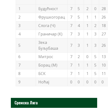
1
Будућност
7
5
2
0
28
2
Фрушкогорац
7
5
1
1
26
3
Слога (Ч)
7
4
1
2
18
4
Граничар (К)
7
3
1
3
27
Зека
5
7
3
1
3
26
Буљубаша
6
Митрос
7
2
0
5
13
7
Борац (М)
7
1
1
5
10
8
БСК
7
1
1
5
11
9
Ноћај
0
0
0
0
0
Сремска Лига