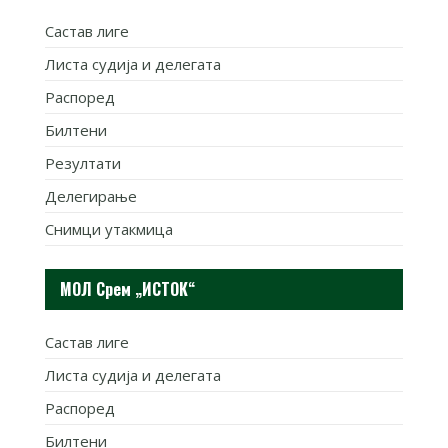
Састав лиге
Листа судија и делегата
Распоред
Билтени
Резултати
Делегирање
Снимци утакмица
МОЛ Срем „ИСТОК“
Састав лиге
Листа судија и делегата
Распоред
Билтени