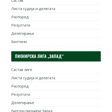
Састав
Листа судија и делегата
Распоред
Резултати
Делегирање
Билтени
ПИОНИРСКА ЛИГА „ЗАПАД“
Састав лиге
Листа судија и делегата
Распоред
Резултати
Делегирање
Билтен пионири Запад