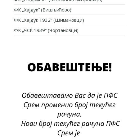
ФК „Хајдук“ (Вишњићево)
ФК „Хајдук 1932“ (Шимановци)
ФК „ЧСК 1939“ (Чортановци)