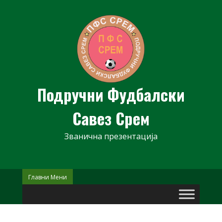
Skip
to
content
Подручни Фудбалски
Савез Срем
Званична презентација
Главни Мени