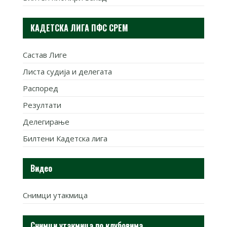
КАДЕТСКА ЛИГА ПФС СРЕМ
Састав Лиге
Листа судија и делегата
Распоред
Резултати
Делегирање
Билтени Кадетска лига
Видео
Снимци утакмица
Снимци утакмица по клубовима