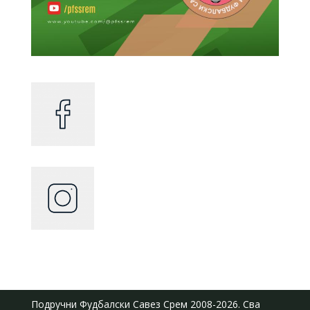
Подручни Фудбалски Савез Срем
2008-2026. Сва