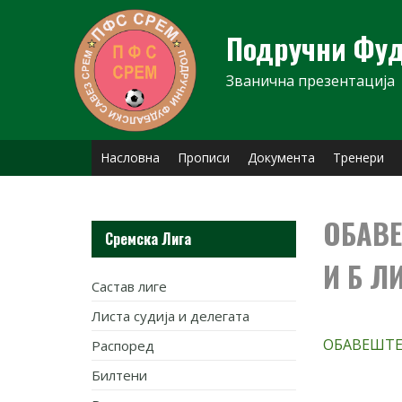
Skip
to
Подручни Фуд
content
Званична презентација
Насловна
Прописи
Документа
Тренери
ОБАВЕ
Сремска Лига
И Б Л
Састав лиге
Листа судија и делегата
ОБАВЕШТ
Распоред
Билтени