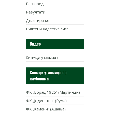
Распоред
Резултати
Делегирање
Билтени Кадетска лига
Видео
Снимци утакмица
Снимци утакмица по
клубовима
ФК „Борац 1925“ (Мартинци)
ФК „Јединство“ (Рума)
ФК „Камени“ (Ашања)