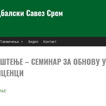
балски Савез Срем
Такмичења
Видео
Контакт
ШТЕЊЕ – СЕМИНАР ЗА ОБНОВУ У
ИЦЕНЦИ
ЕЊЕ