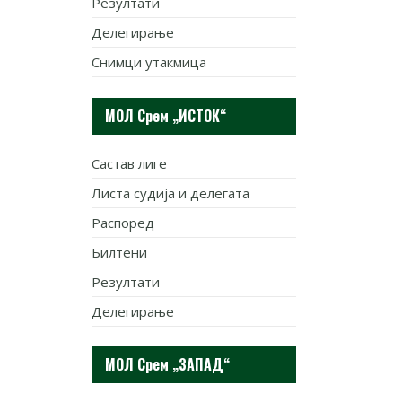
Резултати
Делегирање
Снимци утакмица
МОЛ Срем „ИСТОК“
Састав лиге
Листа судија и делегата
Распоред
Билтени
Резултати
Делегирање
МОЛ Срем „ЗАПАД“