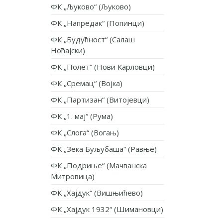
ФК „Љуково“ (Љуково)
ФК „Напредак“ (Попинци)
ФК „Будућност“ (Салаш
Ноћајски)
ФК „Полет“ (Нови Карловци)
ФК „Сремац“ (Војка)
ФК „Партизан“ (Витојевци)
ФК „1. мај“ (Рума)
ФК „Слога“ (Вогањ)
ФК „Зека Буљубаша“ (Равње)
ФК „Подриње“ (Мачванска
Митровица)
ФК „Хајдук“ (Вишњићево)
ФК „Хајдук 1932“ (Шимановци)