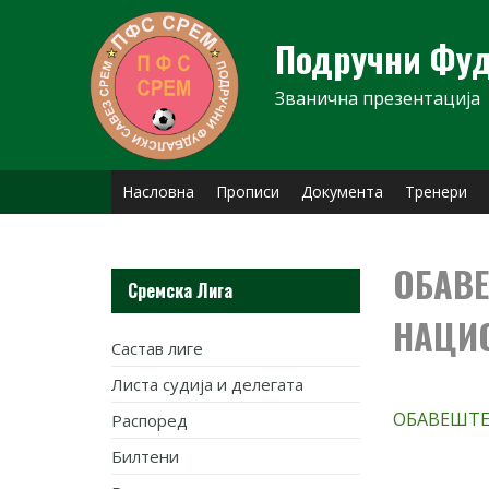
Skip
to
Подручни Фуд
content
Званична презентација
Насловна
Прописи
Документа
Тренери
ОБАВЕ
Сремска Лига
НАЦИ
Састав лиге
Листа судија и делегата
ОБАВЕШТ
Распоред
Билтени