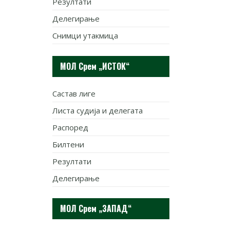
Резултати
Делегирање
Снимци утакмица
МОЛ Срем „ИСТОК“
Састав лиге
Листа судија и делегата
Распоред
Билтени
Резултати
Делегирање
МОЛ Срем „ЗАПАД“