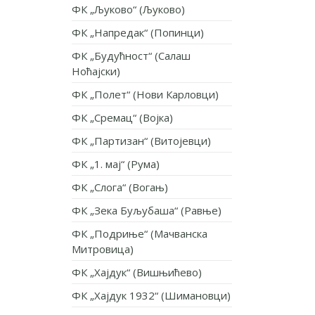
ФК „Љуково“ (Љуково)
ФК „Напредак“ (Попинци)
ФК „Будућност“ (Салаш
Ноћајски)
ФК „Полет“ (Нови Карловци)
ФК „Сремац“ (Војка)
ФК „Партизан“ (Витојевци)
ФК „1. мај“ (Рума)
ФК „Слога“ (Вогањ)
ФК „Зека Буљубаша“ (Равње)
ФК „Подриње“ (Мачванска
Митровица)
ФК „Хајдук“ (Вишњићево)
ФК „Хајдук 1932“ (Шимановци)