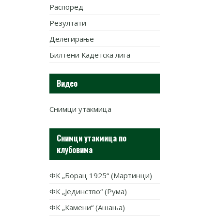
Распоред
Резултати
Делегирање
Билтени Кадетска лига
Видео
Снимци утакмица
Снимци утакмица по
клубовима
ФК „Борац 1925“ (Мартинци)
ФК „Јединство“ (Рума)
ФК „Камени“ (Ашања)