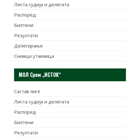
Листа судија и делегата
Распоред
Билтени
Резултати
Делегирање
Снимци утакмица
МОЛ Срем „ИСТОК“
Састав лиге
Листа судија и делегата
Распоред
Билтени
Резултати