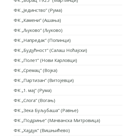
ФК „Јединство“ (Рума)
ФК „Камени“ (Ашања)
ФК „Љуково“ (Љуково)
ФК „Напредак“ (Попинци)
ФК „Будућност“ (Салаш Ноћајски)
ФК „Полет“ (Нови Карловци)
ФК „Сремац“ (Војка)
ФК „Партизан“ (Витојевци)
ФК „1. мај“ (Рума)
ФК „Слога“ (Вогањ)
ФК „Зека Буљубаша“ (Равње)
ФК „Подриње“ (Мачванска Митровица)
ФК „Хајдук“ (Вишњићево)