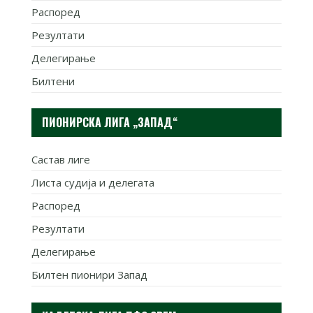
Распоред
Резултати
Делегирање
Билтени
ПИОНИРСКА ЛИГА „ЗАПАД“
Састав лиге
Листа судија и делегата
Распоред
Резултати
Делегирање
Билтен пионири Запад