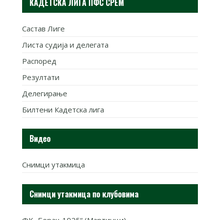
КАДЕТСКА ЛИГА ПФС СРЕМ
Састав Лиге
Листа судија и делегата
Распоред
Резултати
Делегирање
Билтени Кадетска лига
Видео
Снимци утакмица
Снимци утакмица по клубовима
ФК „Борац 1925“ (Мартинци)