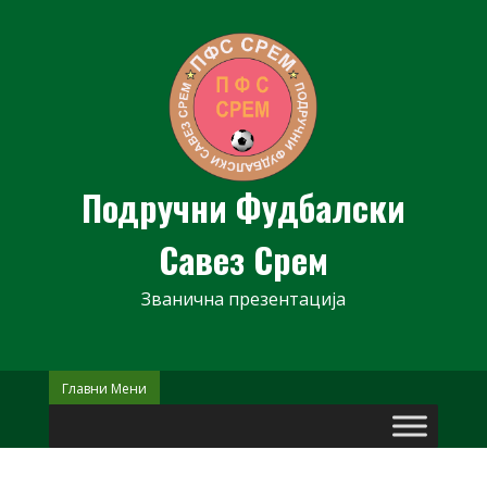
Skip
to
content
Подручни Фудбалски
Савез Срем
Званична презентација
Главни Мени