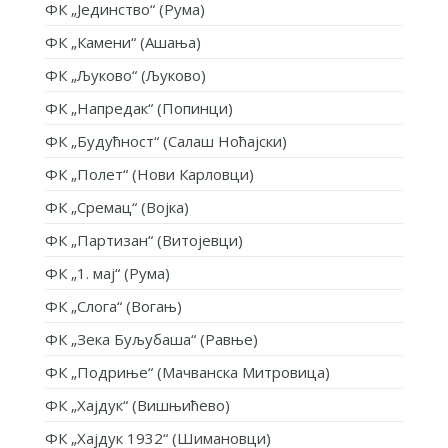
ФК „Јединство“ (Рума)
ФК „Камени“ (Ашања)
ФК „Љуково“ (Љуково)
ФК „Напредак“ (Попинци)
ФК „Будућност“ (Салаш Ноћајски)
ФК „Полет“ (Нови Карловци)
ФК „Сремац“ (Војка)
ФК „Партизан“ (Витојевци)
ФК „1. мај“ (Рума)
ФК „Слога“ (Вогањ)
ФК „Зека Буљубаша“ (Равње)
ФК „Подриње“ (Мачванска Митровица)
ФК „Хајдук“ (Вишњићево)
ФК „Хајдук 1932“ (Шимановци)