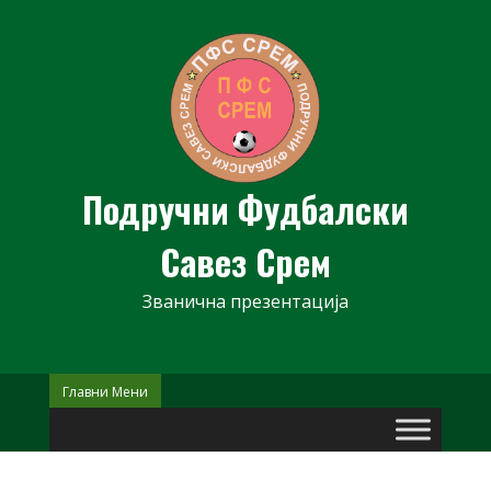
Skip
to
content
Подручни Фудбалски
Савез Срем
Званична презентација
Главни Мени