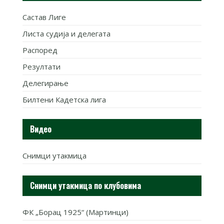
Састав Лиге
Листа судија и делегата
Распоред
Резултати
Делегирање
Билтени Кадетска лига
Видео
Снимци утакмица
Снимци утакмица по клубовима
ФК „Борац 1925“ (Мартинци)