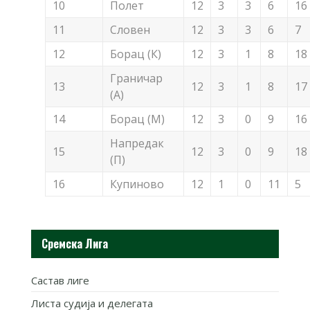
10
Полет
12
3
3
6
16
11
Словен
12
3
3
6
7
12
Борац (К)
12
3
1
8
18
Граничар
13
12
3
1
8
17
(А)
14
Борац (М)
12
3
0
9
16
Напредак
15
12
3
0
9
18
(П)
16
Купиново
12
1
0
11
5
Сремска Лига
Састав лиге
Листа судија и делегата