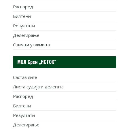
Распоред
Билтени
Резултати
Делегирање
Снимци утакмица
МОЛ Срем „ИСТОК“
Састав лиге
Листа судија и делегата
Распоред
Билтени
Резултати
Делегирање