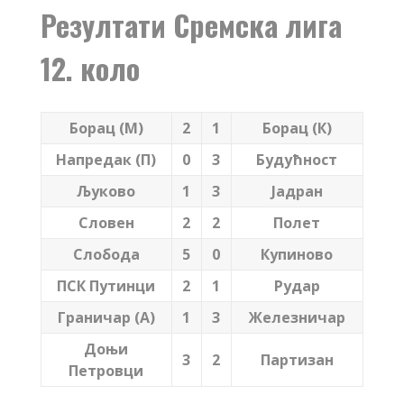
Резултати Сремска лига
12. коло
Борац (М)
2
1
Борац (К)
Напредак (П)
0
3
Будућност
Љуково
1
3
Јадран
Словен
2
2
Полет
Слобода
5
0
Купиново
ПСК Путинци
2
1
Рудар
Граничар (А)
1
3
Железничар
Доњи
3
2
Партизан
Петровци